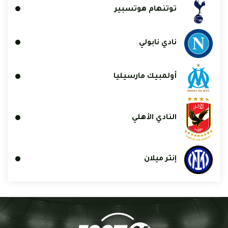
توتنهام هوتسبير
نادي نابولي
أولمبيك مارسيليا
النادي الأهلي
إنتر ميلان