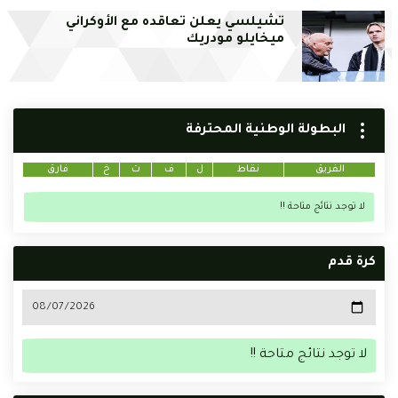
تشيلسي يعلن تعاقده مع الأوكراني
ميخايلو مودريك
البطولة الوطنية المحترفة
الفريق
نقاط
ل
ف
ت
خ
فارق
لا توجد نتائج متاحة !!
كرة قدم
لا توجد نتائج متاحة !!