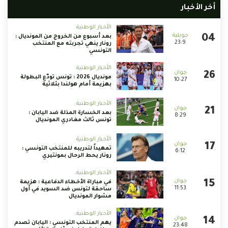
أخر الأخبار
الأخبار الوطنية
بعد أسبوع من الخروج من المونديال :
23:9
رونار ينهي تجربته مع المنتخب
التونسي
الأخبار الوطنية
مونديال 2026 : تونس تودّع البطولة
10:27
بهزيمة أمام هولندا بثلاثية
الأخبار الوطنية
بعد الخسارة المذلة ضد اليابان :
8:29
تونس ثالث مغادري المونديال
الأخبار الوطنية
تمهيداً لتدريبه للمنتخب التونسي :
6:12
رونار يحط الرحال بمونتيري
الأخبار الوطنية
في مباراة الأخطاء الدفاعية : هزيمة
11:53
ساحقة لتونس ضد السويد في أول
مشوار المونديال
الأخبار الوطنية
يهم المنتخب التونسي : اليابان تصدم
23:48