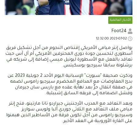
الأخبار العالمية
Foot24
2023-07-02 12:32:00
يواصل إنتر ميامي الأمريكي إقتناص النجوم من أجل تشكيل فريق
أسطوري لتحسين جودة دوري المحترفين الأمريكي آم آل آس حيث
تعاقد بالفعل مع الأسطورة ليونيل ميسي إضافة إلى شريكه في
برشلونة سابقا سيرجيو بوسكيتس.
وذكرت صحيفة "سبورت" الإسبانية اليوم الأحد 2 جويلية 2023 عن
بدئ المفاوضات مع المدافع المخضرم سيرجيو راموس لضمه
في صفقة انتقال حرّ بعد نهاية عقده مع باريس سان جيرمان
وفشل انضمامه إلى فريقه السابق إشبيلية.
وبعد التعاقد مع المدرب الأرجنتيني جيراردو تاتا مارتينو، فتح إنتر
ميامي ملف التعاقد مع الثلاثي جوردي ألبا ولويس سواريز
وسيرجيو راموس من أجل تكوين فرقة من الأساطير الذين هيمنوا
على القارة الأوروبية في العقد الأخير.