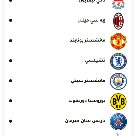
نادي ليفربول
إيه سي ميلان
مانشستر يونايتد
تشيلسي
مانشستر سيتي
بوروسيا دورتموند
باريس سان جيرمان