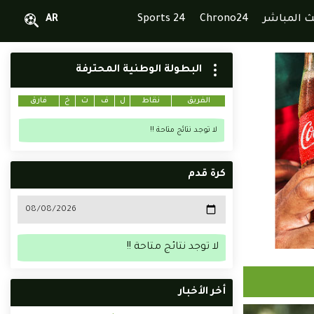
ث المباشر
Chrono24
Sports 24
AR
البطولة الوطنية المحترفة
الفريق
نقاط
ل
ف
ت
خ
فارق
لا توجد نتائج متاحة !!
كرة قدم
لا توجد نتائج متاحة !!
أخر الأخبار