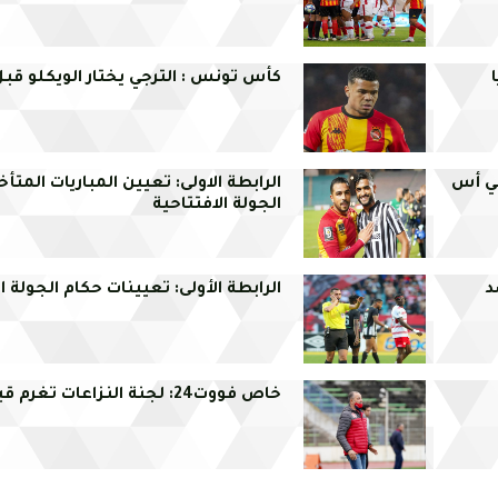
كأس تونس : الترجي يختار الويكلو قبل
سي أس
الرابطة الاولى: تعيين المباريات المت
الجولة الافتتاحية
د
الرابطة الأولى: تعيينات حكام الجولة ا
خاص فووت24: لجنة النزاعات تغرم قيس اليعقوبي