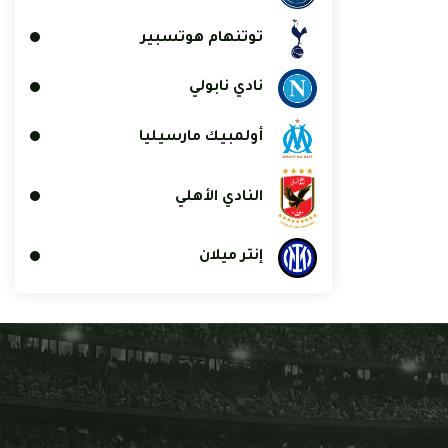
توتنهام هوتسبير
نادي نابولي
أولمبيك مارسيليا
النادي الأهلي
إنتر ميلان