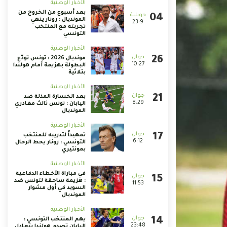
الأخبار الوطنية
بعد أسبوع من الخروج من
المونديال : رونار ينهي
23:9
تجربته مع المنتخب
التونسي
الأخبار الوطنية
مونديال 2026 : تونس تودّع
10:27
البطولة بهزيمة أمام هولندا
بثلاثية
الأخبار الوطنية
بعد الخسارة المذلة ضد
8:29
اليابان : تونس ثالث مغادري
المونديال
الأخبار الوطنية
تمهيداً لتدريبه للمنتخب
6:12
التونسي : رونار يحط الرحال
بمونتيري
الأخبار الوطنية
في مباراة الأخطاء الدفاعية
: هزيمة ساحقة لتونس ضد
11:53
السويد في أول مشوار
المونديال
الأخبار الوطنية
يهم المنتخب التونسي :
23:48
اليابان تصدم هولندا بتعادل