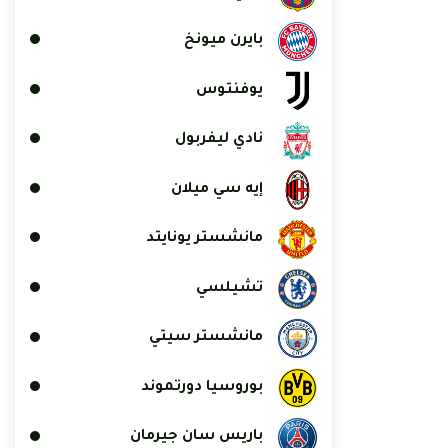
بايرن ميونخ
يوفنتوس
نادي ليفربول
إيه سي ميلان
مانشستر يونايتد
تشيلسي
مانشستر سيتي
بوروسيا دورتموند
باريس سان جيرمان