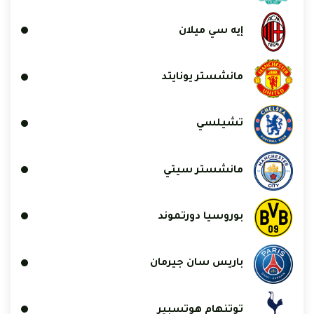
إيه سي ميلان
مانشستر يونايتد
تشيلسي
مانشستر سيتي
بوروسيا دورتموند
باريس سان جيرمان
توتنهام هوتسبير