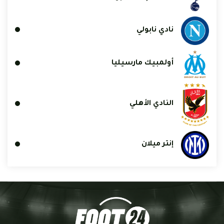
نادي نابولي
أولمبيك مارسيليا
النادي الأهلي
إنتر ميلان