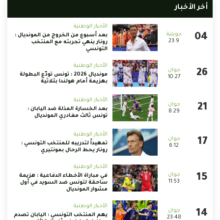
أخر الأخبار
الأخبار الوطنية
بعد أسبوع من الخروج من المونديال :
23:9
رونار ينهي تجربته مع المنتخب
التونسي
الأخبار الوطنية
مونديال 2026 : تونس تودّع البطولة
10:27
بهزيمة أمام هولندا بثلاثية
الأخبار الوطنية
بعد الخسارة المذلة ضد اليابان :
8:29
تونس ثالث مغادري المونديال
الأخبار الوطنية
تمهيداً لتدريبه للمنتخب التونسي :
6:12
رونار يحط الرحال بمونتيري
الأخبار الوطنية
في مباراة الأخطاء الدفاعية : هزيمة
11:53
ساحقة لتونس ضد السويد في أول
مشوار المونديال
الأخبار الوطنية
يهم المنتخب التونسي : اليابان تصدم
23:48