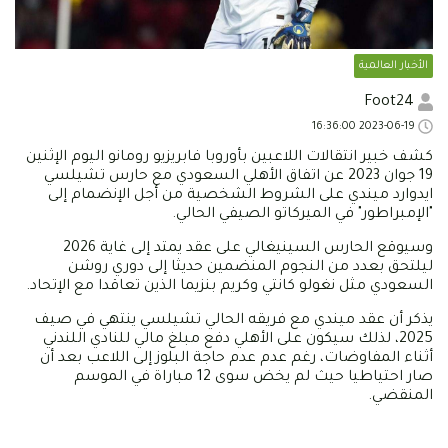
الأخبار العالمية
Foot24
2023-06-19 16:36:00
كشف خبير انتقالات اللاعبين بأوروبا فابريزيو رومانو اليوم الإثنين
19 جوان 2023 عن اتفاق الأهلي السعودي مع حارس تشيلسي
ايدوارد ميندي على الشروط الشخصية من أجل الإنضمام إلى
"الإمبراطور" في الميركاتو الصيفي الحالي.
وسيوقع الحارس السينيغالي على عقد يمتد إلى غاية 2026
ليلتحق بعدد من النجوم المنضمين حديثا إلى دوري روشن
السعودي مثل نغولو كانتي وكريم بنزيما الذين تعاقدا مع الإتحاد.
يذكر أن عقد ميندي مع فريقه الحالي تشيلسي ينتهي في صيف
2025، لذلك سيكون على الأهلي دفع مبلغ مالي للنادي اللندني
أثناء المفاوضات، رغم عدم عدم حاجة البلوز إلى اللاعب بعد أن
صار احتياطيا حيث لم يخض سوى 12 مباراة في الموسم
المنقضي.