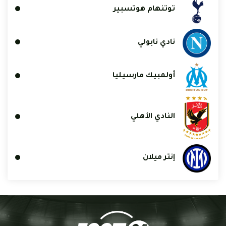
توتنهام هوتسبير
نادي نابولي
أولمبيك مارسيليا
النادي الأهلي
إنتر ميلان