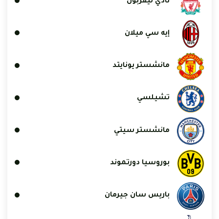
نادي ليفربول
إيه سي ميلان
مانشستر يونايتد
تشيلسي
مانشستر سيتي
بوروسيا دورتموند
باريس سان جيرمان