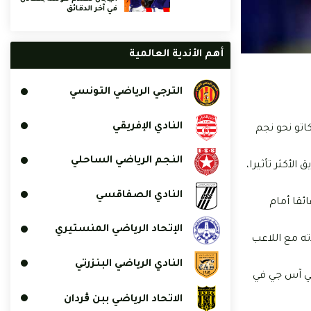
في آخر الدقائق
أهم الأندية العالمية
الترجي الرياضي التونسي
النادي الإفريقي
ا يفيد باندفاع روما في الميركاتو نحو نجم
النجم الرياضي الساحلي
لأكثر تأثيرا،
النادي الصفاقسي
فع عائقا أمام
الإتحاد الرياضي المنستيري
ته مع اللاعب
النادي الرياضي البنزرتي
وقت الذي لم ينجح فيه البي آس جي في
الاتحاد الرياضي ببن ڨردان