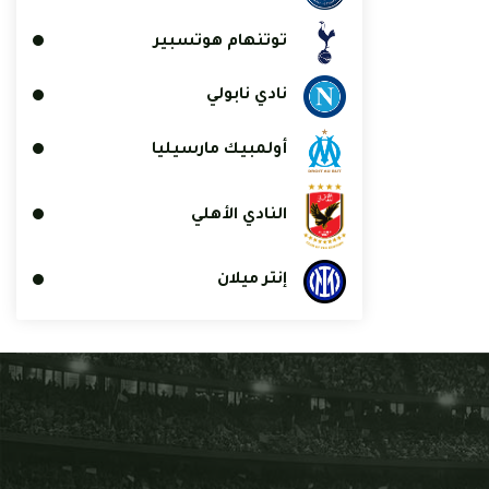
توتنهام هوتسبير
نادي نابولي
أولمبيك مارسيليا
النادي الأهلي
إنتر ميلان