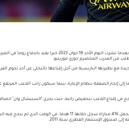
فجرت صحيفة كورييري ديلا سيرا الإيطالية مفاجأة من العيار الثقيل بعدما نشرت اليوم الأحد 18 جوان 2023 خبر
طلب من المدرب المخضرم جوزي مورينيو.
ة مع نظيرتها الباريسية من أجل إقناعها بالتخلي عن أحد نجوم الفريق ا
الإيطالي في صيف 2026، لذلك يسعى روما إلى إنجاز الصفقة بنظام الإعارة، بينما سيكون راتب اللاعب المرت
ح في إقناع اللاعب بتخفيض راتبه، حيث يجري "السبيشال وان" اتصالا
يذكر أن فيراتي يلعب مع النادي الباريسي منذ 2012 حيث لعب في المجمل 416 مباراة سجل خلالها 11 هدفا، في ال
إلى صندوق الإستثمار القطري سنة 2011.