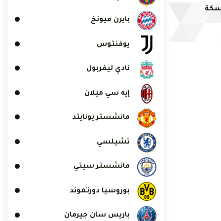
 سكة
بايرن ميونخ
يوفنتوس
نادي ليفربول
إيه سي ميلان
مانشستر يونايتد
تشيلسي
مانشستر سيتي
بوروسيا دورتموند
باريس سان جيرمان