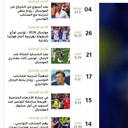
الأخبار الوطنية
بعد أسبوع من الخروج من
المونديال : رونار ينهي
23:9
تجربته مع المنتخب
التونسي
الأخبار الوطنية
مونديال 2026 : تونس تودّع
10:27
البطولة بهزيمة أمام هولندا
بثلاثية
الأخبار الوطنية
بعد الخسارة المذلة ضد
8:29
اليابان : تونس ثالث مغادري
المونديال
الأخبار الوطنية
تمهيداً لتدريبه للمنتخب
6:12
التونسي : رونار يحط الرحال
بمونتيري
الأخبار الوطنية
في مباراة الأخطاء الدفاعية
: هزيمة ساحقة لتونس ضد
11:53
السويد في أول مشوار
المونديال
الأخبار الوطنية
يهم المنتخب التونسي :
23:48
اليابان تصدم هولندا بتعادل