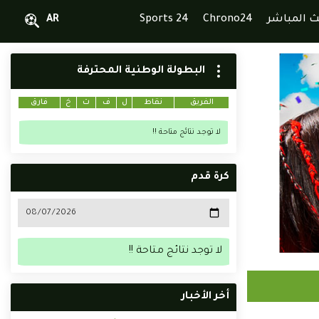
ث المباشر
Chrono24
Sports 24
AR
البطولة الوطنية المحترفة
الفريق
نقاط
ل
ف
ت
خ
فارق
لا توجد نتائج متاحة !!
كرة قدم
لا توجد نتائج متاحة !!
أخر الأخبار