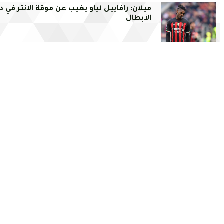
ميلان: رافاييل لياو يغيب عن موقة الانتر في د
الأبطال