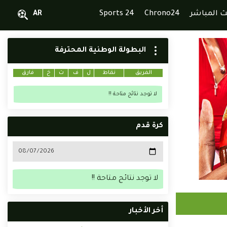
ث المباشر
Chrono24
Sports 24
AR
البطولة الوطنية المحترفة
الفريق
نقاط
ل
ف
ت
خ
فارق
لا توجد نتائج متاحة !!
كرة قدم
لا توجد نتائج متاحة !!
أخر الأخبار