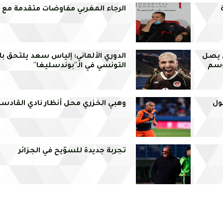
الرجاء المغربي مفاوضات متقدمة مع
ي يصل
الدوري الألماني: إلياس سعد يلتحق بال
موسم
التونسي في الـ''بوندسليغا''
لول
وهبي الخزري محل أنظار نادي القاد
تجربة جديدة للسوّيح في الجزائر