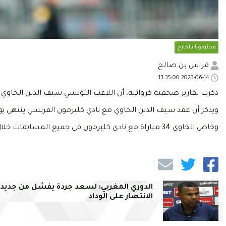
محترفونا بالخارج
فراس بن صالح
2023-06-14 13:35:00
ذكرت تقارير صحفية كرواتية، أن اللاعب التونسي سيف الدين الخاوي م
ويذكر أن عقد سيف الدين الخاوي مع نادي كليرمون الفرنسي ينتهي يوم 30 جوان الجاري حيث سيكون حرا من كل ارت
وخاض الخاوي 34 مباراة مع نادي كليرمون في جميع المسابقات خلال الموسم الرياضي الحالي سجل خلالها 7 أهداف وصنع 4 آخرين.
الدوري المغربي: لسعد جردة يفشل من جديد 
الانتصار على الوداد