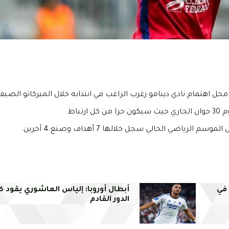
حل اهتمام نادي دينامو زغرب الراغب في انتدابه خلال الميركاتو الصيف
باط.
في
أبطال أوروبا: إلياس العاشوري يقود ك
الدور القادم