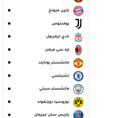
بايرن ميونخ
يوفنتوس
نادي ليفربول
إيه سي ميلان
مانشستر يونايتد
تشيلسي
مانشستر سيتي
بوروسيا دورتموند
باريس سان جيرمان