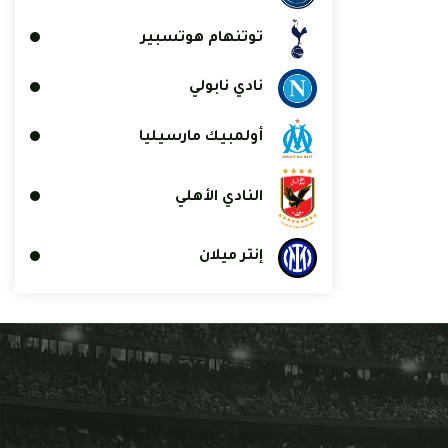
توتنهام هوتسبير
نادي نابولي
أولمبيك مارسيليا
النادي الأهلي
إنتر ميلان