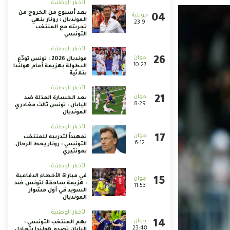
الأخبار الوطنية
بعد أسبوع من الخروج من
المونديال : رونار ينهي
23:9
تجربته مع المنتخب
التونسي
الأخبار الوطنية
مونديال 2026 : تونس تودّع
10:27
البطولة بهزيمة أمام هولندا
بثلاثية
الأخبار الوطنية
بعد الخسارة المذلة ضد
8:29
اليابان : تونس ثالث مغادري
المونديال
الأخبار الوطنية
تمهيداً لتدريبه للمنتخب
6:12
التونسي : رونار يحط الرحال
بمونتيري
الأخبار الوطنية
في مباراة الأخطاء الدفاعية
: هزيمة ساحقة لتونس ضد
11:53
السويد في أول مشوار
المونديال
الأخبار الوطنية
يهم المنتخب التونسي :
23:48
اليابان تصدم هولندا بتعادل