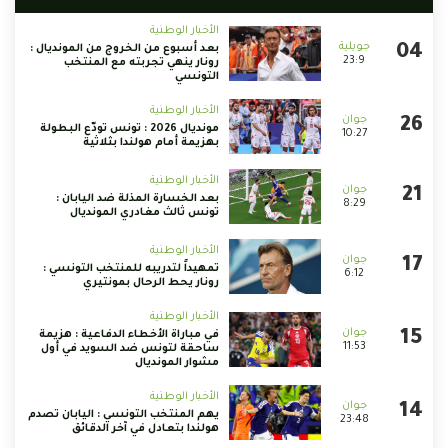
الأخبار الوطنية
بعد أسبوع من الخروج من المونديال :
23:9
رونار ينهي تجربته مع المنتخب
التونسي
الأخبار الوطنية
مونديال 2026 : تونس تودّع البطولة
10:27
بهزيمة أمام هولندا بثلاثية
الأخبار الوطنية
بعد الخسارة المذلة ضد اليابان :
8:29
تونس ثالث مغادري المونديال
الأخبار الوطنية
تمهيداً لتدريبه للمنتخب التونسي :
6:12
رونار يحط الرحال بمونتيري
الأخبار الوطنية
في مباراة الأخطاء الدفاعية : هزيمة
11:53
ساحقة لتونس ضد السويد في أول
مشوار المونديال
الأخبار الوطنية
يهم المنتخب التونسي : اليابان تصدم
23:48
هولندا بتعادل في آخر الدقائق