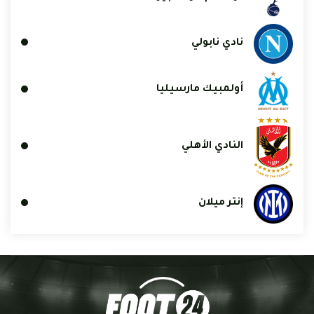
نادي نابولي
أولمبيك مارسيليا
النادي الأهلي
إنتر ميلان