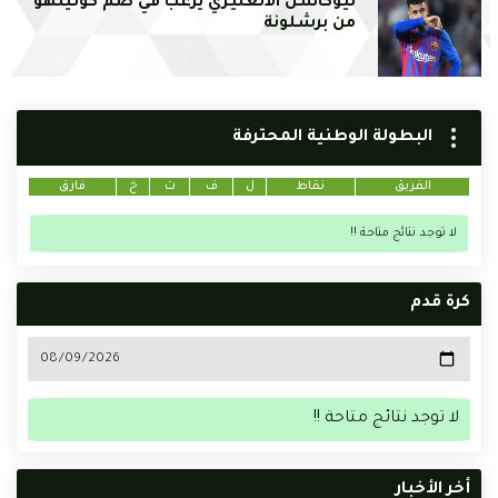
نيوكاسل الانغليزي يرغب في ضم كوتينهو
من برشلونة
البطولة الوطنية المحترفة
الفريق
نقاط
ل
ف
ت
خ
فارق
لا توجد نتائج متاحة !!
كرة قدم
لا توجد نتائج متاحة !!
أخر الأخبار