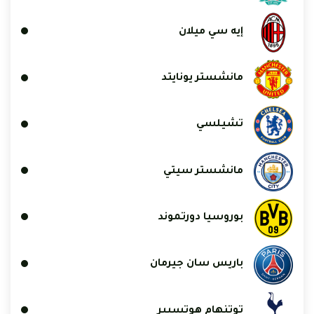
إيه سي ميلان
مانشستر يونايتد
تشيلسي
مانشستر سيتي
بوروسيا دورتموند
باريس سان جيرمان
توتنهام هوتسبير