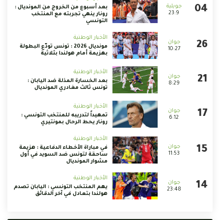
بعد أسبوع من الخروج من المونديال :
23:9
رونار ينهي تجربته مع المنتخب
التونسي
الأخبار الوطنية
مونديال 2026 : تونس تودّع البطولة
10:27
بهزيمة أمام هولندا بثلاثية
الأخبار الوطنية
بعد الخسارة المذلة ضد اليابان :
8:29
تونس ثالث مغادري المونديال
الأخبار الوطنية
تمهيداً لتدريبه للمنتخب التونسي :
6:12
رونار يحط الرحال بمونتيري
الأخبار الوطنية
في مباراة الأخطاء الدفاعية : هزيمة
11:53
ساحقة لتونس ضد السويد في أول
مشوار المونديال
الأخبار الوطنية
يهم المنتخب التونسي : اليابان تصدم
23:48
هولندا بتعادل في آخر الدقائق