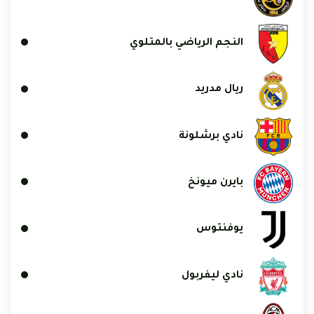
النجم الرياضي بالمتلوي
ريال مدريد
نادي برشلونة
بايرن ميونخ
يوفنتوس
نادي ليفربول