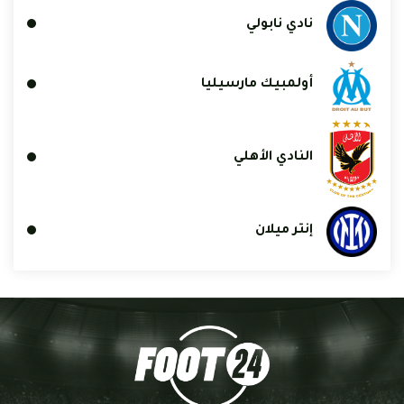
نادي نابولي
أولمبيك مارسيليا
النادي الأهلي
إنتر ميلان