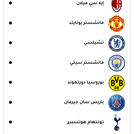
إيه سي ميلان
مانشستر يونايتد
تشيلسي
مانشستر سيتي
بوروسيا دورتموند
باريس سان جيرمان
توتنهام هوتسبير