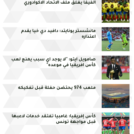
الفيفا يغلق ملف الاتحاد الاكوادوري
مانشستر يونايتد: دافيد دي خيا يقدم
اعتذاره
صامويل ايتو: "لا يوجد اي سبب يمنع لعب
كأس افريقيا في موعده"
ملعب 974 يحتضن حفلة قبل تفكيكه
كأس إفريقيا: غامبيا تفتقد خدمات لاعبها
قبل مواجهة تونس