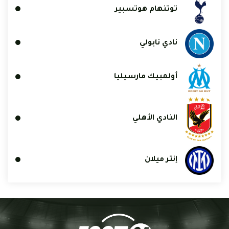
توتنهام هوتسبير
نادي نابولي
أولمبيك مارسيليا
النادي الأهلي
إنتر ميلان