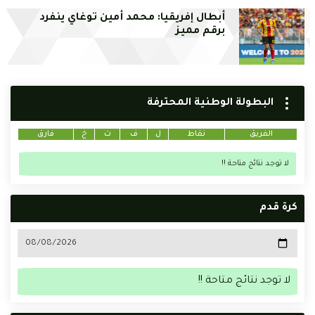
أبطال إفريقيا: محمد أمين توغاي ينفرد
برقم مميز
البطولة الوطنية المحترفة
الفريق
نقاط
ل
ف
ت
خ
فارق
لا توجد نتائج متاحة !!
كرة قدم
لا توجد نتائج متاحة !!