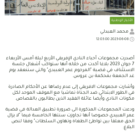
الأخبار الوطنية
محمد العبدلي
2023-06-08 12:03:00
أصدرت مجموعات أحباء النادي الإفريقي الأربع ليلة أمس الأربعاء
7 جوان 2023 بلاغا أكدت من خلاله أنها ستواكب أشغال جلسة
الاستئناف في قضية "المرحوم عمر العبيدي" والتي ستنعقد يوم
غد الجمعة بمحكمة بن عروس.
وأشارت مجموعات الافريقي إلى عدم رضاها عن الأحكام الصادرة
في الطور الابتدائي ضد الجناة تماشيا مع الموقف الموحد لكل
مكونات النادي وأيضا عائلة الفقيد الذين يطالبون بالقصاص.
ودعت المجموعات المذكورة الى ضرورة تطبيق العدالة في قضية
عمر العبيدي خصوصا أنها تجاوزت سنتها الخامسة فيما "لا يزال
الحق معلقا بين تواطئ الطغاة وتهاون السلطات" وفقا لنص
البلاغ.