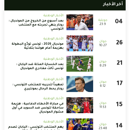
أخر الأخبار
الأخبار الوطنية
بعد أسبوع من الخروج من المونديال :
23:9
رونار ينهي تجربته مع المنتخب
التونسي
الأخبار الوطنية
مونديال 2026 : تونس تودّع البطولة
10:27
بهزيمة أمام هولندا بثلاثية
الأخبار الوطنية
بعد الخسارة المذلة ضد اليابان :
8:29
تونس ثالث مغادري المونديال
الأخبار الوطنية
تمهيداً لتدريبه للمنتخب التونسي :
6:12
رونار يحط الرحال بمونتيري
الأخبار الوطنية
في مباراة الأخطاء الدفاعية : هزيمة
11:53
ساحقة لتونس ضد السويد في أول
مشوار المونديال
الأخبار الوطنية
يهم المنتخب التونسي : اليابان تصدم
23:48