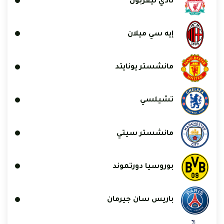
نادي ليفربول
إيه سي ميلان
مانشستر يونايتد
تشيلسي
مانشستر سيتي
بوروسيا دورتموند
باريس سان جيرمان