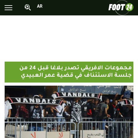
AR
الأخبار الوطنية
الأخبار العالمية
فيديوهات
محترفونا بالخارج
مجموعات الافريقي تصدر بلاغا قبل 24 من
ألبومات الصور
جلسة الاستئناف في قضية عمر العبيدي
أخبار متفرقة
البرامج
البث المباشر
Chrono24
Sports 24