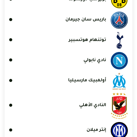
باريس سان جيرمان
توتنهام هوتسبير
نادي نابولي
أولمبيك مارسيليا
النادي الأهلي
إنتر ميلان