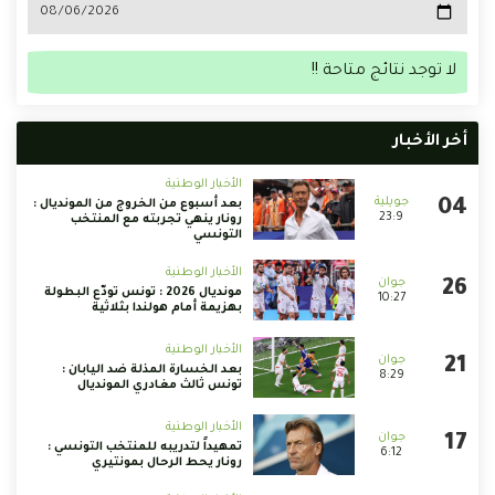
لا توجد نتائج متاحة !!
أخر الأخبار
الأخبار الوطنية
بعد أسبوع من الخروج من المونديال :
23:9
رونار ينهي تجربته مع المنتخب
التونسي
الأخبار الوطنية
مونديال 2026 : تونس تودّع البطولة
10:27
بهزيمة أمام هولندا بثلاثية
الأخبار الوطنية
بعد الخسارة المذلة ضد اليابان :
8:29
تونس ثالث مغادري المونديال
الأخبار الوطنية
تمهيداً لتدريبه للمنتخب التونسي :
6:12
رونار يحط الرحال بمونتيري