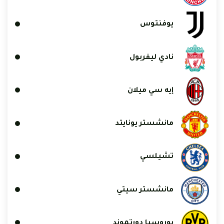
يوفنتوس
نادي ليفربول
إيه سي ميلان
مانشستر يونايتد
تشيلسي
مانشستر سيتي
بوروسيا دورتموند