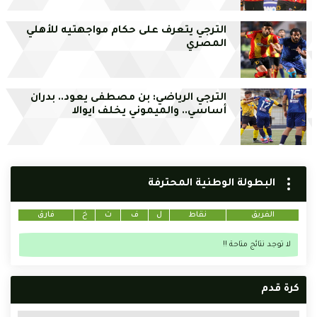
الترجي يتعرف على حكام مواجهتيه للأهلي
المصري
الترجي الرياضي: بن مصطفى يعود.. بدران
أساسي.. والميموني يخلف ايوالا
البطولة الوطنية المحترفة
الفريق
نقاط
ل
ف
ت
خ
فارق
لا توجد نتائج متاحة !!
كرة قدم