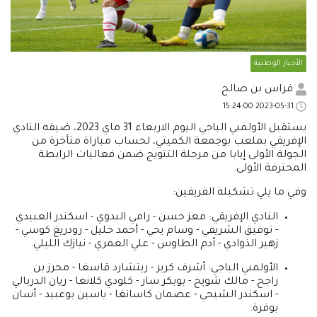
الأخبار الوطنية
فراس بن صالح
2023-05-31 15:24:00
يستقبل الأولمبي الباجي اليوم الاربعاء 31 ماي 2023، ضيفه النادي
الإفريقي بملعب بوجمعة الكميتي، لحساب مباراة متأخرة من
الجولة الأولى إيابا من مرحلة التتويج ضمن فعاليات الرابطة
المحترفة الأولى.
وفي ما يلي تشكيلة الفريقين:
النادي الإفريقي: معز حسن - رامي البدوي - اسكندر العبيدي
- توفيق الشريفي - وسام يحي - أحمد خليل - رودريغ كوسي -
زهير الذوادي - أدم الطاوس - علي العمري - نيازك الليلي.
الأولمبي الباجي: أشرف كرير - ريتشارد قاسغا - محرز بن
راجح - مالك شويخ - بوبكر سار - كلودي كلانغا - ريان الدربالي
- اسكندر الشيحي - عصمان كاسانغا - ياسين بوعبيد - أسان
بوقرة.