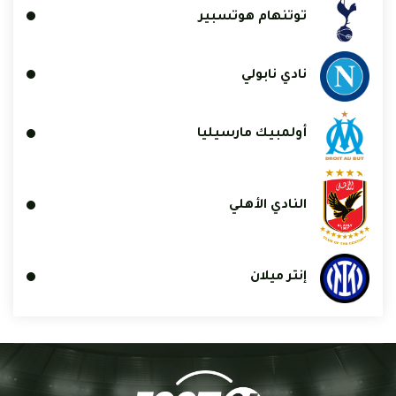
توتنهام هوتسبير
نادي نابولي
أولمبيك مارسيليا
النادي الأهلي
إنتر ميلان