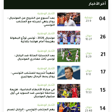
أخر الأخبار
الأخبار الوطنية
بعد أسبوع من الخروج من المونديال :
23:9
رونار ينهي تجربته مع المنتخب
التونسي
الأخبار الوطنية
مونديال 2026 : تونس تودّع البطولة
10:27
بهزيمة أمام هولندا بثلاثية
الأخبار الوطنية
بعد الخسارة المذلة ضد اليابان :
8:29
تونس ثالث مغادري المونديال
الأخبار الوطنية
تمهيداً لتدريبه للمنتخب التونسي :
6:12
رونار يحط الرحال بمونتيري
الأخبار الوطنية
في مباراة الأخطاء الدفاعية : هزيمة
11:53
ساحقة لتونس ضد السويد في أول
مشوار المونديال
الأخبار الوطنية
يهم المنتخب التونسي : اليابان تصدم
23:48