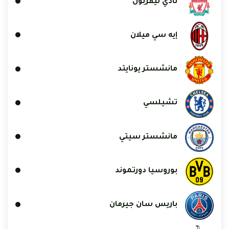
نادي ليفربول
إيه سي ميلان
مانشستر يونايتد
تشيلسي
مانشستر سيتي
بوروسيا دورتموند
باريس سان جيرمان