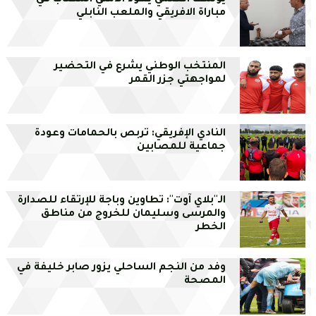
يوسف العلمي يعود الأمني المصاب في
مباراة الافريقي والملعب النابلي
المنتخب الوطني يشرع في التحضير
لمواجهتي جزر القمر
النادي الإفريقي: تربص بالحمامات وعودة
جماعية للمصابين
الـ''بلاي آوت'': تطاوين وباجة للإرتقاء للصدارة
والمرسى وسليمان للخروج من مناطق
الخطر
وفد من النجم الساحلي يزور صابر خليفة في
المصحة