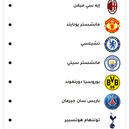
إيه سي ميلان
مانشستر يونايتد
تشيلسي
مانشستر سيتي
بوروسيا دورتموند
باريس سان جيرمان
توتنهام هوتسبير