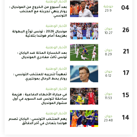
الأخبار الوطنية
بعد أسبوع من الخروج من المونديال :
23:9
رونار ينهي تجربته مع المنتخب
التونسي
الأخبار الوطنية
مونديال 2026 : تونس تودّع البطولة
10:27
بهزيمة أمام هولندا بثلاثية
الأخبار الوطنية
بعد الخسارة المذلة ضد اليابان :
8:29
تونس ثالث مغادري المونديال
الأخبار الوطنية
تمهيداً لتدريبه للمنتخب التونسي :
6:12
رونار يحط الرحال بمونتيري
الأخبار الوطنية
في مباراة الأخطاء الدفاعية : هزيمة
11:53
ساحقة لتونس ضد السويد في أول
مشوار المونديال
الأخبار الوطنية
يهم المنتخب التونسي : اليابان تصدم
23:48
هولندا بتعادل في آخر الدقائق