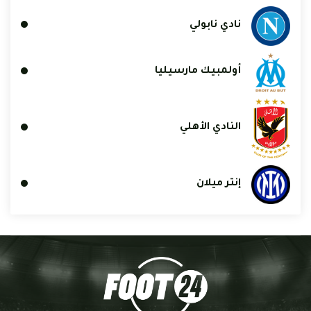
نادي نابولي
أولمبيك مارسيليا
النادي الأهلي
إنتر ميلان