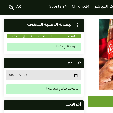
ث المباشر
Chrono24
Sports 24
AR
البطولة الوطنية المحترفة
الفريق
نقاط
ل
ف
ت
خ
فارق
لا توجد نتائج متاحة !!
كرة قدم
لا توجد نتائج متاحة !!
أخر الأخبار