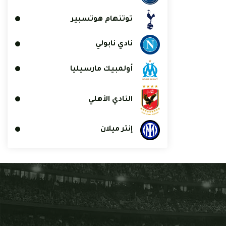
توتنهام هوتسبير
نادي نابولي
أولمبيك مارسيليا
النادي الأهلي
إنتر ميلان