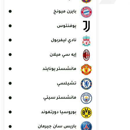
بايرن ميونخ
يوفنتوس
نادي ليفربول
إيه سي ميلان
مانشستر يونايتد
تشيلسي
مانشستر سيتي
بوروسيا دورتموند
باريس سان جيرمان