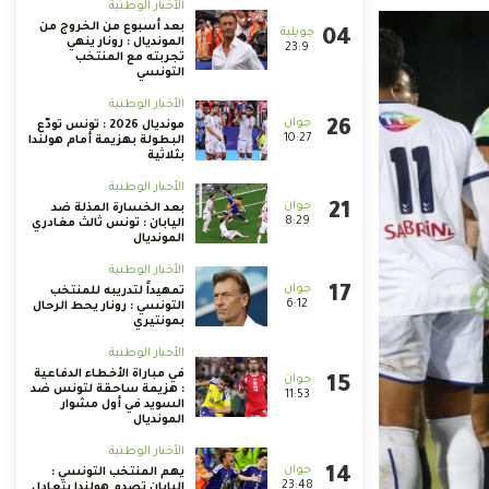
الأخبار الوطنية
بعد أسبوع من الخروج من
المونديال : رونار ينهي
23:9
تجربته مع المنتخب
التونسي
الأخبار الوطنية
مونديال 2026 : تونس تودّع
10:27
البطولة بهزيمة أمام هولندا
بثلاثية
الأخبار الوطنية
بعد الخسارة المذلة ضد
8:29
اليابان : تونس ثالث مغادري
المونديال
الأخبار الوطنية
تمهيداً لتدريبه للمنتخب
6:12
التونسي : رونار يحط الرحال
بمونتيري
الأخبار الوطنية
في مباراة الأخطاء الدفاعية
: هزيمة ساحقة لتونس ضد
11:53
السويد في أول مشوار
المونديال
الأخبار الوطنية
يهم المنتخب التونسي :
23:48
اليابان تصدم هولندا بتعادل