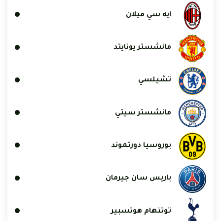
إيه سي ميلان
مانشستر يونايتد
تشيلسي
مانشستر سيتي
بوروسيا دورتموند
باريس سان جيرمان
توتنهام هوتسبير