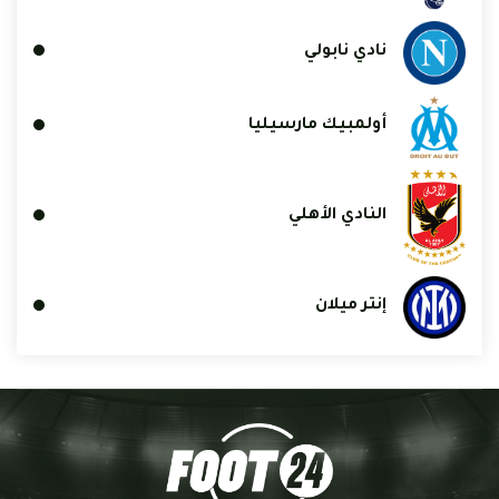
نادي نابولي
أولمبيك مارسيليا
النادي الأهلي
إنتر ميلان