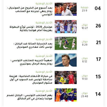
الأخبار الوطنية
بعد أسبوع من الخروج من المونديال :
23:9
رونار ينهي تجربته مع المنتخب
التونسي
الأخبار الوطنية
مونديال 2026 : تونس تودّع البطولة
10:27
بهزيمة أمام هولندا بثلاثية
الأخبار الوطنية
بعد الخسارة المذلة ضد اليابان :
8:29
تونس ثالث مغادري المونديال
الأخبار الوطنية
تمهيداً لتدريبه للمنتخب التونسي :
6:12
رونار يحط الرحال بمونتيري
الأخبار الوطنية
في مباراة الأخطاء الدفاعية : هزيمة
11:53
ساحقة لتونس ضد السويد في أول
مشوار المونديال
الأخبار الوطنية
يهم المنتخب التونسي : اليابان تصدم
23:48
هولندا بتعادل في آخر الدقائق