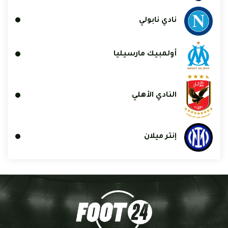
نادي نابولي
أولمبيك مارسيليا
النادي الأهلي
إنتر ميلان