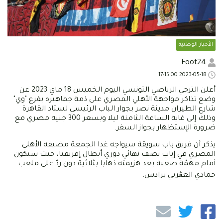
الأخبار الوطنية
Foot24
2023-05-18 17:15:00
أعلن الترجي الرياضي التونسي اليوم الخميس 18 ماي 2023 عن
وضع تذاكر مواجهة الأهلي المصري على ذمة جماهيره بفرع "وي"
شارع الطيران مدينة نصر بجوار الباب الرئيسي لستاد القاهرة
وذلك إلى غاية الساعة الثامنة ليلا وبسعر 300 جنيه مصري مع
ضرورة الإستظهار بجواز السفر.
يذكر أن فريق باب سويقة سيواجه غدا الجمعة مضيفه الأهلي
المصري في إياب نصف نهائي دوري أبطال إفريقيا، حيث سيكون
أمام مهمّة صعبة بعد هزيمته ذهابا بثلاثية دون ردّ على ملعب
حمادي العڨربي برادس.