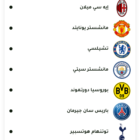
إيه سي ميلان
مانشستر يونايتد
تشيلسي
مانشستر سيتي
بوروسيا دورتموند
باريس سان جيرمان
توتنهام هوتسبير