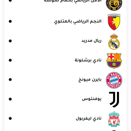
الأمل الرياضي بحمام سوسة
النجم الرياضي بالمتلوي
ريال مدريد
نادي برشلونة
بايرن ميونخ
يوفنتوس
نادي ليفربول