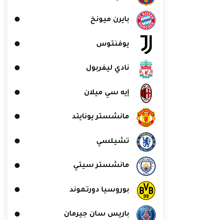
بايرن ميونخ
يوفنتوس
نادي ليفربول
إيه سي ميلان
مانشستر يونايتد
تشيلسي
مانشستر سيتي
بوروسيا دورتموند
باريس سان جيرمان