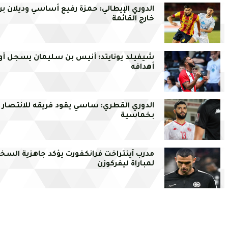
الدوري الإيطالي: حمزة رفيع أساسي وديلان بر
خارج القائمة
شيفيلد يونايتد: أنيس بن سليمان يسجل أو
أهدافه
الدوري القطري: ساسي يقود فريقه للانتصار
بخماسية
مدرب آينتراخت فرانكفورت يؤكد جاهزية السخ
لمباراة ليفركوزن