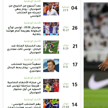
الأخبار الوطنية
بعد أسبوع من الخروج من
المونديال : رونار ينهي
23:9
تجربته مع المنتخب
التونسي
الأخبار الوطنية
مونديال 2026 : تونس تودّع
10:27
البطولة بهزيمة أمام هولندا
بثلاثية
الأخبار الوطنية
بعد الخسارة المذلة ضد
8:29
اليابان : تونس ثالث مغادري
المونديال
الأخبار الوطنية
تمهيداً لتدريبه للمنتخب
6:12
التونسي : رونار يحط الرحال
بمونتيري
الأخبار الوطنية
في مباراة الأخطاء الدفاعية
: هزيمة ساحقة لتونس ضد
11:53
السويد في أول مشوار
المونديال
الأخبار الوطنية
يهم المنتخب التونسي :
23:48
اليابان تصدم هولندا بتعادل