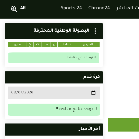
ث المباشر
Chrono24
Sports 24
AR
البطولة الوطنية المحترفة
الفريق
نقاط
ل
ف
ت
خ
فارق
لا توجد نتائج متاحة !!
كرة قدم
لا توجد نتائج متاحة !!
أخر الأخبار