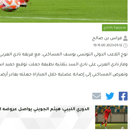
محترفونا بالخارج
فراس بن صالح
2023-05-12 19:15:00
توج اللاعب الدولي التونسي يوسف المساكني، مع فريقه نادي العربي، اليوم الجمعة 12 ماي 3
وفاز نادي العربي على نادي السد بثلاثية نظيفة حملت توقيع حميد 
وتعرض المساكني إلى إصابة عضلية خلال المباراة جعلته يغادر أرضية
الدوري الليبي: هيثم الجويني يواصل عروضه ا