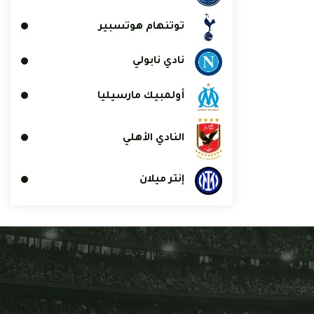
توتنهام هوتسبير
نادي نابولي
أولمبيك مارسيليا
النادي الأهلي
إنتر ميلان