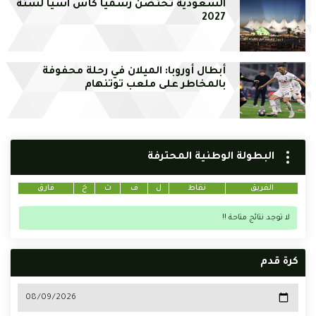
السعودية تحتضن رسميا كأس آسيا لسنة
2027
أبطال أوروبا: الميلان في رحلة محفوفة
بالمخاطر على ملعب توتنهام
البطولة الوطنية المحترفة
الفريق
نقاط
ل
ف
ت
خ
فارق
لا توجد نتائج متاحة !!
كرة قدم