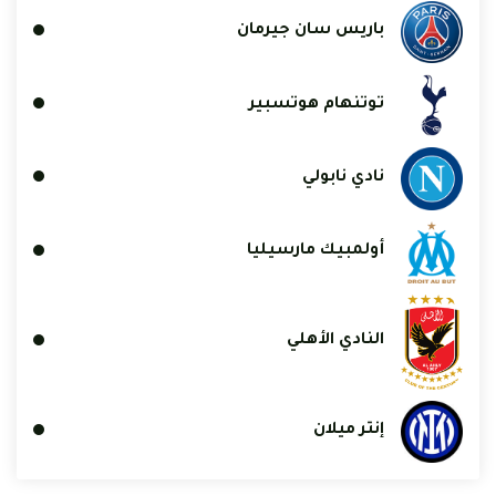
باريس سان جيرمان
توتنهام هوتسبير
نادي نابولي
أولمبيك مارسيليا
النادي الأهلي
إنتر ميلان