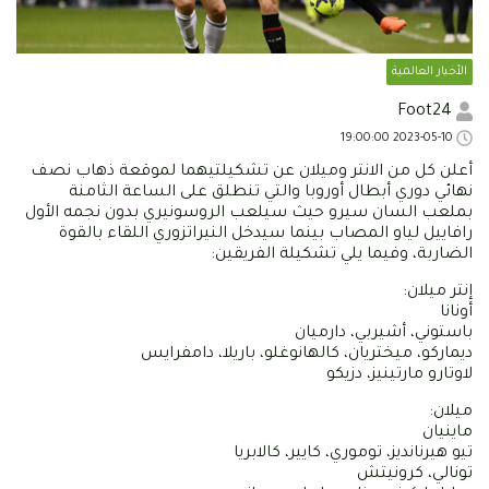
الأخبار العالمية
Foot24
2023-05-10 19:00:00
أعلن كل من الانتر وميلان عن تشكيلتيهما لموقعة ذهاب نصف
نهائي دوري أبطال أوروبا والتي تنطلق على الساعة الثامنة
بملعب السان سيرو حيث سيلعب الروسونيري بدون نجمه الأول
رافاييل لياو المصاب بينما سيدخل النيراتزوري اللقاء بالقوة
الضاربة، وفيما يلي تشكيلة الفريقين:
إنتر ميلان:
أونانا
باستوني، أشيربي، دارميان
ديماركو، ميختريان، كالهانوغلو، باريلا، دامفرايس
لاوتارو مارتينيز، دزيكو
ميلان:
ماينيان
تيو هيرنانديز، توموري، كايير، كالابريا
تونالي، كرونيتش