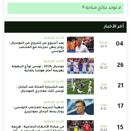
لا توجد نتائج متاحة !!
أخر الأخبار
الأخبار الوطنية
بعد أسبوع من الخروج من المونديال :
23:9
رونار ينهي تجربته مع المنتخب
التونسي
الأخبار الوطنية
مونديال 2026 : تونس تودّع البطولة
10:27
بهزيمة أمام هولندا بثلاثية
الأخبار الوطنية
بعد الخسارة المذلة ضد اليابان :
8:29
تونس ثالث مغادري المونديال
الأخبار الوطنية
تمهيداً لتدريبه للمنتخب التونسي :
6:12
رونار يحط الرحال بمونتيري
الأخبار الوطنية
في مباراة الأخطاء الدفاعية : هزيمة
11:53