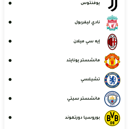
يوفنتوس
نادي ليفربول
إيه سي ميلان
مانشستر يونايتد
تشيلسي
مانشستر سيتي
بوروسيا دورتموند