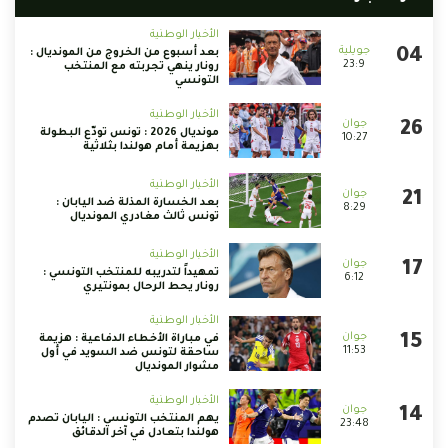
الأخبار الوطنية
بعد أسبوع من الخروج من المونديال :
23:9
رونار ينهي تجربته مع المنتخب
التونسي
الأخبار الوطنية
مونديال 2026 : تونس تودّع البطولة
10:27
بهزيمة أمام هولندا بثلاثية
الأخبار الوطنية
بعد الخسارة المذلة ضد اليابان :
8:29
تونس ثالث مغادري المونديال
الأخبار الوطنية
تمهيداً لتدريبه للمنتخب التونسي :
6:12
رونار يحط الرحال بمونتيري
الأخبار الوطنية
في مباراة الأخطاء الدفاعية : هزيمة
11:53
ساحقة لتونس ضد السويد في أول
مشوار المونديال
الأخبار الوطنية
يهم المنتخب التونسي : اليابان تصدم
23:48
هولندا بتعادل في آخر الدقائق