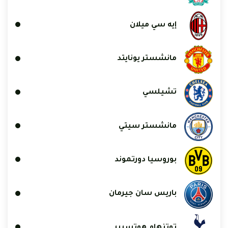
إيه سي ميلان
مانشستر يونايتد
تشيلسي
مانشستر سيتي
بوروسيا دورتموند
باريس سان جيرمان
توتنهام هوتسبير