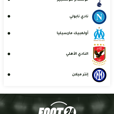
نادي نابولي
أولمبيك مارسيليا
النادي الأهلي
إنتر ميلان