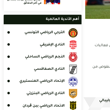
في آخر الدقائق
أهم الأندية العالمية
الترجي الرياضي التونسي
النادي الإفريقي
 ماي 2023، على حساب نادي تشيلسي بثلاثية مقابل هدف واحد، بملعب الإمارات، لحساب الجولة 34 من فعاليات
النجم الرياضي الساحلي
ر سيتي المنقوص من
النادي الصفاقسي
الإتحاد الرياضي المنستيري
النادي الرياضي البنزرتي
يبالي
الاتحاد الرياضي ببن ڨردان