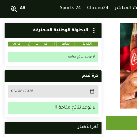
ث المباشر
Chrono24
Sports 24
AR
البطولة الوطنية المحترفة
الفريق
نقاط
ل
ف
ت
خ
فارق
لا توجد نتائج متاحة !!
كرة قدم
لا توجد نتائج متاحة !!
أخر الأخبار