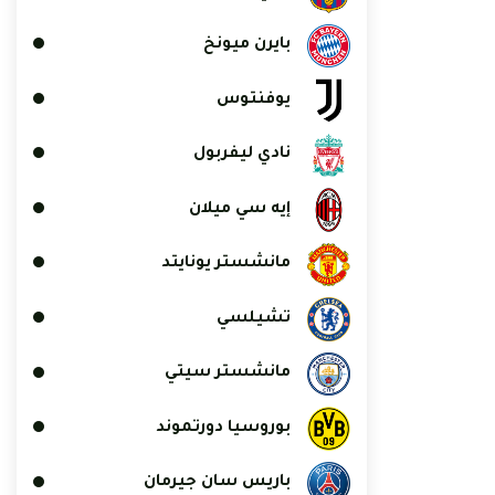
بايرن ميونخ
يوفنتوس
نادي ليفربول
إيه سي ميلان
مانشستر يونايتد
تشيلسي
مانشستر سيتي
بوروسيا دورتموند
باريس سان جيرمان