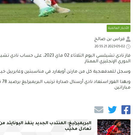
الأخبار العالمية
فراس بن صالح
2023-05-02 20:55:21
الدوري الإنجليزي الممتاز.
وسجل للمدفعجية كل من مارتن أويغارد في مناسبتين وغابرييل خي
وب
مباراتين.
البريميرليغ: المنتدب الجديد ينقذ اليونايتد من
تعادل مخيّب