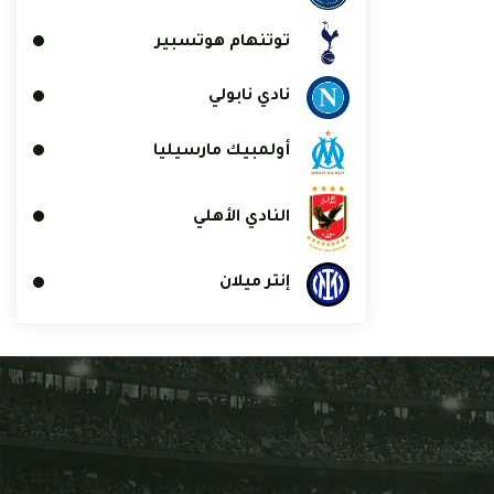
توتنهام هوتسبير
نادي نابولي
أولمبيك مارسيليا
النادي الأهلي
إنتر ميلان