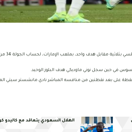
فاز نادي تشيلسي اليوم الثلاثاء 02
سوس في حين سجل نوني ماوديكي هدف البلوز الوحيد.
هذا الفوز استعاد نادي أرسنال صدارة ترتيب البريميرليغ برصيد 78 نقطة على بعد نقطتين من منافسه المباشر نادي مانشست
الهلال السعودي يتعاقد مع كاليدو كول