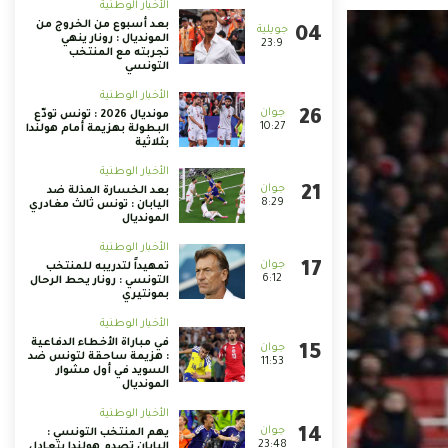
الأخبار الوطنية
بعد أسبوع من الخروج من
المونديال : رونار ينهي
23:9
تجربته مع المنتخب
التونسي
الأخبار الوطنية
مونديال 2026 : تونس تودّع
10:27
البطولة بهزيمة أمام هولندا
بثلاثية
الأخبار الوطنية
بعد الخسارة المذلة ضد
8:29
اليابان : تونس ثالث مغادري
المونديال
الأخبار الوطنية
تمهيداً لتدريبه للمنتخب
6:12
التونسي : رونار يحط الرحال
بمونتيري
الأخبار الوطنية
في مباراة الأخطاء الدفاعية
: هزيمة ساحقة لتونس ضد
11:53
السويد في أول مشوار
المونديال
الأخبار الوطنية
يهم المنتخب التونسي :
23:48
اليابان تصدم هولندا بتعادل