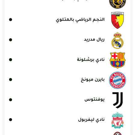
النجم الرياضي بالمتلوي
ريال مدريد
نادي برشلونة
بايرن ميونخ
يوفنتوس
نادي ليفربول