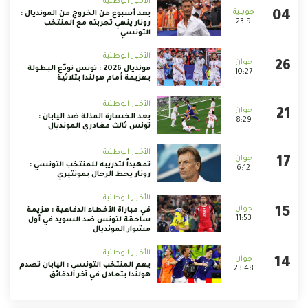
الأخبار الوطنية
بعد أسبوع من الخروج من المونديال :
23:9
رونار ينهي تجربته مع المنتخب
التونسي
الأخبار الوطنية
مونديال 2026 : تونس تودّع البطولة
10:27
بهزيمة أمام هولندا بثلاثية
الأخبار الوطنية
بعد الخسارة المذلة ضد اليابان :
8:29
تونس ثالث مغادري المونديال
الأخبار الوطنية
تمهيداً لتدريبه للمنتخب التونسي :
6:12
رونار يحط الرحال بمونتيري
الأخبار الوطنية
في مباراة الأخطاء الدفاعية : هزيمة
11:53
ساحقة لتونس ضد السويد في أول
مشوار المونديال
الأخبار الوطنية
يهم المنتخب التونسي : اليابان تصدم
23:48
هولندا بتعادل في آخر الدقائق