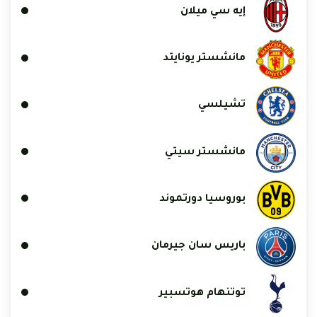
إيه سي ميلان
مانشستر يونايتد
تشيلسي
مانشستر سيتي
بوروسيا دورتموند
باريس سان جيرمان
توتنهام هوتسبير