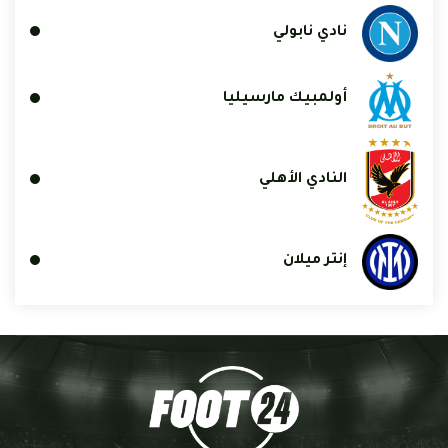
نادي نابولي
أولمبيك مارسيليا
النادي الأهلي
إنتر ميلان