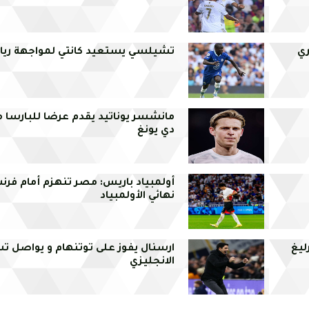
ري
تشيلسي يستعيد كانتي لمواجهة ريال
مانشسر يوناتيد يقدم عرضا للبارسا م
دي يونغ
أولمبياد باريس: مصر تنهزم أمام فر
نهائي الأولمبياد
ليغ
ارسنال يفوز على توتنهام و يواصل تس
الانجليزي