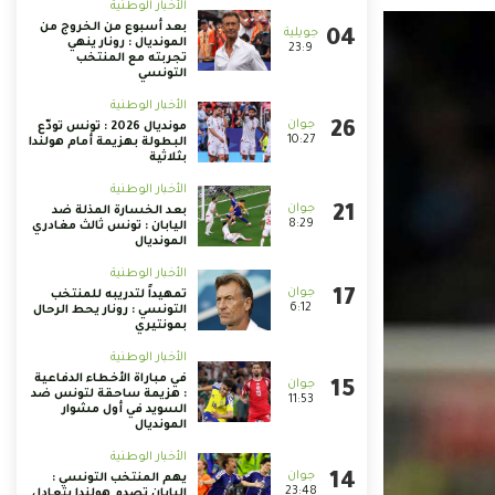
الأخبار الوطنية
بعد أسبوع من الخروج من
المونديال : رونار ينهي
23:9
تجربته مع المنتخب
التونسي
الأخبار الوطنية
مونديال 2026 : تونس تودّع
10:27
البطولة بهزيمة أمام هولندا
بثلاثية
الأخبار الوطنية
بعد الخسارة المذلة ضد
8:29
اليابان : تونس ثالث مغادري
المونديال
الأخبار الوطنية
تمهيداً لتدريبه للمنتخب
6:12
التونسي : رونار يحط الرحال
بمونتيري
الأخبار الوطنية
في مباراة الأخطاء الدفاعية
: هزيمة ساحقة لتونس ضد
11:53
السويد في أول مشوار
المونديال
الأخبار الوطنية
يهم المنتخب التونسي :
23:48
اليابان تصدم هولندا بتعادل