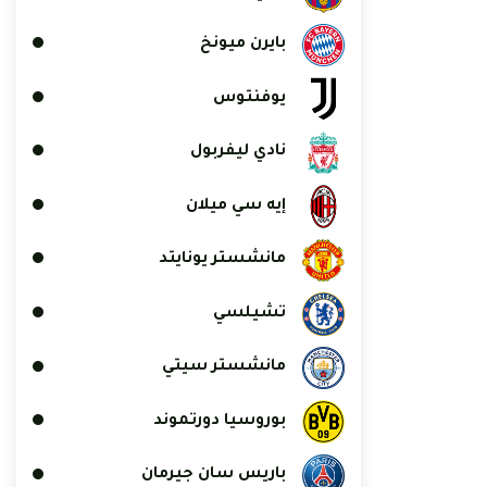
بايرن ميونخ
يوفنتوس
نادي ليفربول
إيه سي ميلان
مانشستر يونايتد
تشيلسي
مانشستر سيتي
بوروسيا دورتموند
باريس سان جيرمان