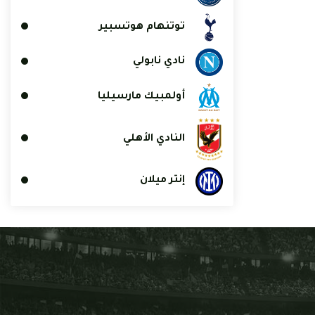
توتنهام هوتسبير
نادي نابولي
أولمبيك مارسيليا
النادي الأهلي
إنتر ميلان