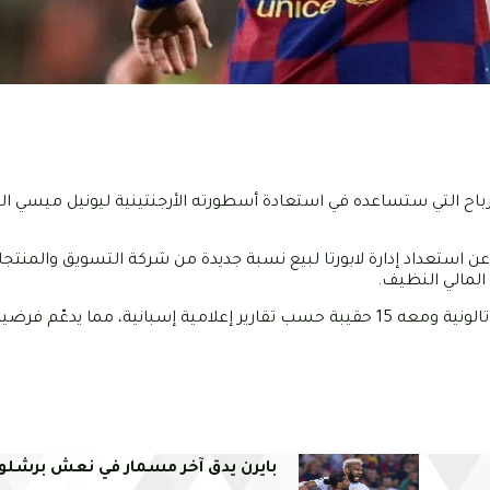
باح التي ستساعده في استعادة أسطورته الأرجنتينية ليونيل ميسي ال
شفت صحيفة "ديلي ميل" البريطانية اليوم الاثنين 24 أفريل 2023 عن استعداد إدارة لابورتا لبيع نسبة جديدة من شركة التسوي
المالي النظيف.
يذكر أن النجم الأرجنتيني سافر يوم السبت الماضي إلى العاصمة الكاتالونية ومعه 15 حقيبة حسب تقارير إعلامية إسبانية، مم
بايرن يدق آخر مسمار في نعش برشلو