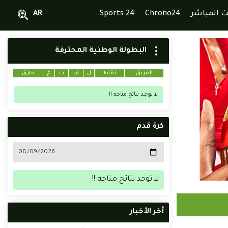
ث المباشر
Chrono24
Sports 24
AR
البطولة الوطنية المحترفة
الفريق
نقاط
ل
ف
ت
خ
فارق
لا توجد نتائج متاحة !!
كرة قدم
لا توجد نتائج متاحة !!
أخر الأخبار