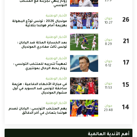
23:9
رونار ينهي تجربته مع المنتخب
التونسي
الأخبار الوطنية
مونديال 2026 : تونس تودّع البطولة
10:27
بهزيمة أمام هولندا بثلاثية
الأخبار الوطنية
بعد الخسارة المذلة ضد اليابان :
8:29
تونس ثالث مغادري المونديال
الأخبار الوطنية
تمهيداً لتدريبه للمنتخب التونسي :
6:12
رونار يحط الرحال بمونتيري
الأخبار الوطنية
في مباراة الأخطاء الدفاعية : هزيمة
11:53
ساحقة لتونس ضد السويد في أول
مشوار المونديال
الأخبار الوطنية
يهم المنتخب التونسي : اليابان تصدم
23:48
هولندا بتعادل في آخر الدقائق
أهم الأندية العالمية