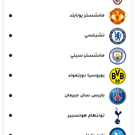
مانشستر يونايتد
تشيلسي
مانشستر سيتي
بوروسيا دورتموند
باريس سان جيرمان
توتنهام هوتسبير