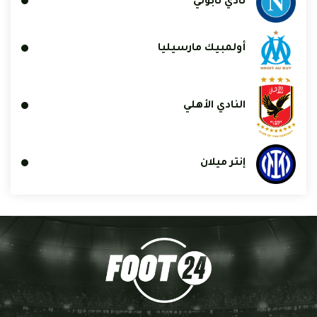
نادي نابولي
أولمبيك مارسيليا
النادي الأهلي
إنتر ميلان