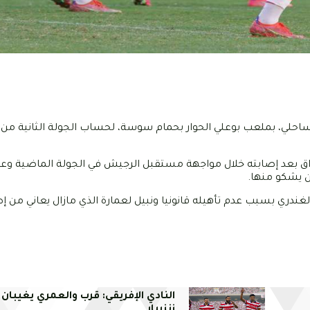
 الخميس 28 أكتوبر 2021، مضيفه النجم الساحلي، بملعب بوعلي الحوار بحمام سوسة، لحساب الجولة الثاني
وهم كل من غازي عبد الرزاق بعد إصابته خلال مواجهة مستقبل الرجيش في الجولة الماضية
ن يشكو منها.
لغندري بسبب عدم تأهيله قانونيا ونبيل لعمارة الذي مازال يعاني من 
النادي الإفريقي: قرب والعمري يغيبان