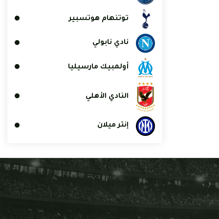
توتنهام هوتسبير
نادي نابولي
أولمبيك مارسيليا
النادي الأهلي
إنتر ميلان