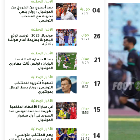
الأخبار الوطنية
بعد أسبوع من الخروج من
المونديال : رونار ينهي
23:9
تجربته مع المنتخب
التونسي
الأخبار الوطنية
مونديال 2026 : تونس تودّع
10:27
البطولة بهزيمة أمام هولندا
بثلاثية
الأخبار الوطنية
بعد الخسارة المذلة ضد
8:29
اليابان : تونس ثالث مغادري
المونديال
الأخبار الوطنية
تمهيداً لتدريبه للمنتخب
6:12
التونسي : رونار يحط الرحال
بمونتيري
الأخبار الوطنية
في مباراة الأخطاء الدفاعية
: هزيمة ساحقة لتونس ضد
11:53
السويد في أول مشوار
المونديال
الأخبار الوطنية
يهم المنتخب التونسي :
23:48
اليابان تصدم هولندا بتعادل