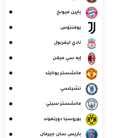
بايرن ميونخ
يوفنتوس
نادي ليفربول
إيه سي ميلان
مانشستر يونايتد
تشيلسي
مانشستر سيتي
بوروسيا دورتموند
باريس سان جيرمان