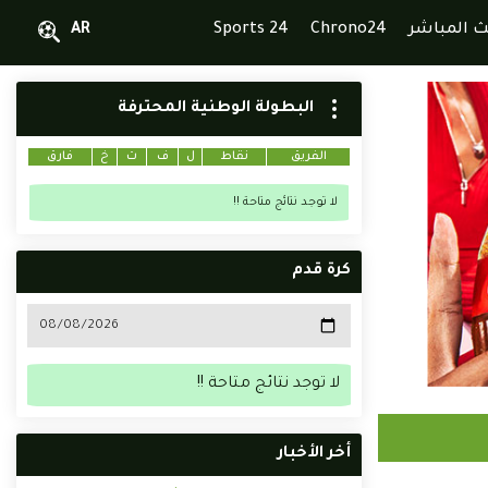
ث المباشر
Chrono24
Sports 24
AR
البطولة الوطنية المحترفة
الفريق
نقاط
ل
ف
ت
خ
فارق
لا توجد نتائج متاحة !!
كرة قدم
لا توجد نتائج متاحة !!
أخر الأخبار