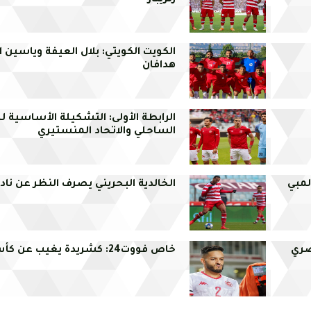
زنزيبار
الكويت الكويتي: بلال العيفة وياسين
هدافان
الرابطة الأولى: التشكيلة الأساسية ل
الساحلي والاتحاد المنستيري
لمبي
الخالدية البحريني يصرف النظر عن ناد
صري
خاص فووت24: كشريدة يغيب عن كأس امم افريقيا