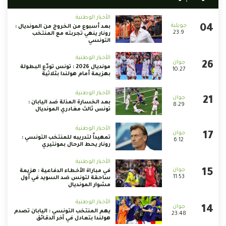
الأخبار الوطنية
بعد أسبوع من الخروج من المونديال :
23:9
رونار ينهي تجربته مع المنتخب
التونسي
الأخبار الوطنية
مونديال 2026 : تونس تودّع البطولة
10:27
بهزيمة أمام هولندا بثلاثية
الأخبار الوطنية
بعد الخسارة المذلة ضد اليابان :
8:29
تونس ثالث مغادري المونديال
الأخبار الوطنية
تمهيداً لتدريبه للمنتخب التونسي :
6:12
رونار يحط الرحال بمونتيري
الأخبار الوطنية
في مباراة الأخطاء الدفاعية : هزيمة
11:53
ساحقة لتونس ضد السويد في أول
مشوار المونديال
الأخبار الوطنية
يهم المنتخب التونسي : اليابان تصدم
23:48
هولندا بتعادل في آخر الدقائق