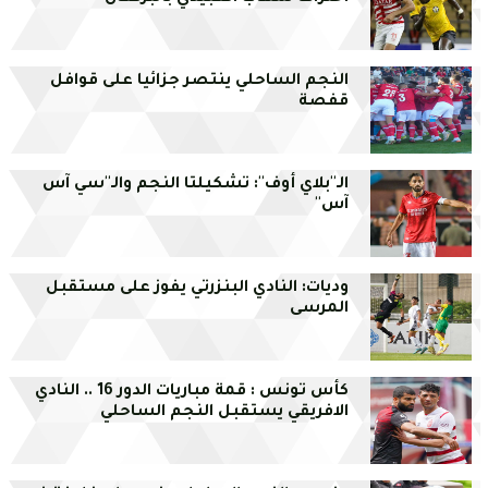
النجم الساحلي ينتصر جزائيا على قوافل
قفصة
الـ''بلاي أوف'': تشكيلتا النجم والـ''سي آس
آس''
وديات: النادي البنزرتي يفوز على مستقبل
المرسى
كأس تونس : قمة مباريات الدور 16 .. النادي
الافريقي يستقبل النجم الساحلي