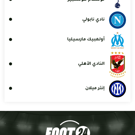
نادي نابولي
أولمبيك مارسيليا
النادي الأهلي
إنتر ميلان