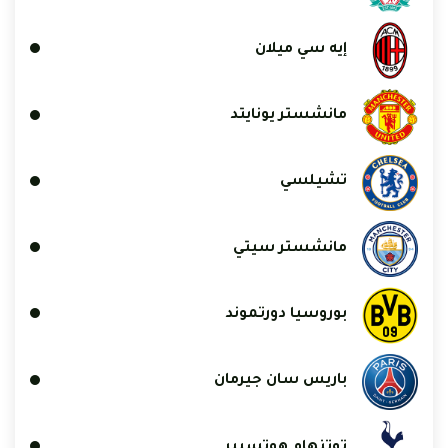
إيه سي ميلان
مانشستر يونايتد
تشيلسي
مانشستر سيتي
بوروسيا دورتموند
باريس سان جيرمان
توتنهام هوتسبير