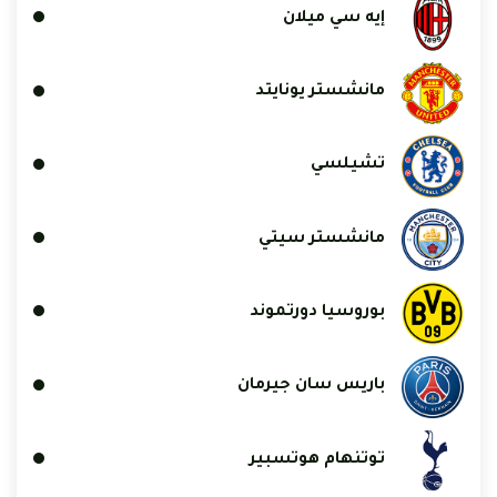
إيه سي ميلان
مانشستر يونايتد
تشيلسي
مانشستر سيتي
بوروسيا دورتموند
باريس سان جيرمان
توتنهام هوتسبير