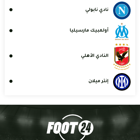
نادي نابولي
أولمبيك مارسيليا
النادي الأهلي
إنتر ميلان