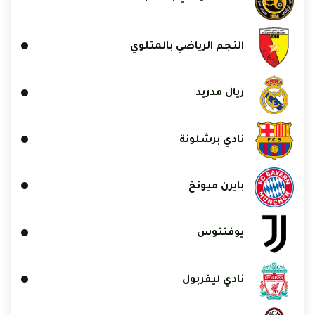
النجم الرياضي بالمتلوي
ريال مدريد
نادي برشلونة
بايرن ميونخ
يوفنتوس
نادي ليفربول