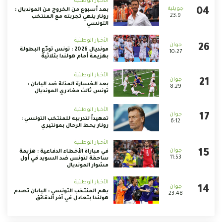
الأخبار الوطنية
بعد أسبوع من الخروج من المونديال :
23:9
رونار ينهي تجربته مع المنتخب
التونسي
الأخبار الوطنية
مونديال 2026 : تونس تودّع البطولة
10:27
بهزيمة أمام هولندا بثلاثية
الأخبار الوطنية
بعد الخسارة المذلة ضد اليابان :
8:29
تونس ثالث مغادري المونديال
الأخبار الوطنية
تمهيداً لتدريبه للمنتخب التونسي :
6:12
رونار يحط الرحال بمونتيري
الأخبار الوطنية
في مباراة الأخطاء الدفاعية : هزيمة
11:53
ساحقة لتونس ضد السويد في أول
مشوار المونديال
الأخبار الوطنية
يهم المنتخب التونسي : اليابان تصدم
23:48
هولندا بتعادل في آخر الدقائق