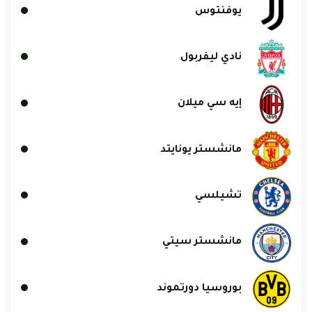
يوفنتوس
نادي ليفربول
إيه سي ميلان
مانشستر يونايتد
تشيلسي
مانشستر سيتي
بوروسيا دورتموند