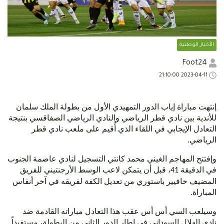
الأخبار الوطنية
Foot24
2023-04-11 21:10:00
إنتهت مباراة إياب الدور التمهيدي الأول من بطولة الملك سلمان
للأندية بين نادي قطر الرياضي والنادي الرياضي الصفاقسي بنتيجة
التعادل الإيجابي في اللقاء الذي أُقيم على ملعب نادي قطر
الرياضي.
وإفتتح المهاجم الغيني محمد كانتي التسجيل لنادي عاصمة الجنوب
في الدقيقة 41، قبل أن يتمكن لاعب الوسط الأرجنتيني للفريق
المضيف خافيير باستوري من تعديل الكفة لفريقه في آخر أنفاس
المباراة.
وسيلعب السي أس أس عقب هذا التعادل مباراته القادمة ضد
نادي الهلال السوداني في إطار الدور الثاني من البطولة، مستفيداً