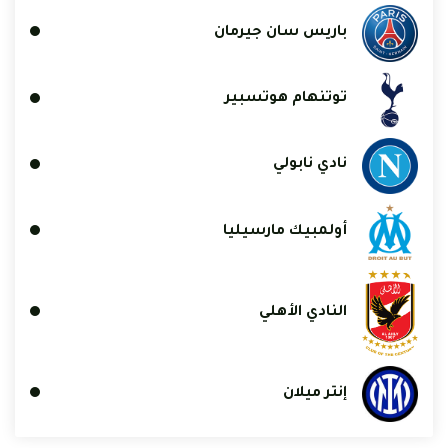
باريس سان جيرمان
توتنهام هوتسبير
نادي نابولي
أولمبيك مارسيليا
النادي الأهلي
إنتر ميلان