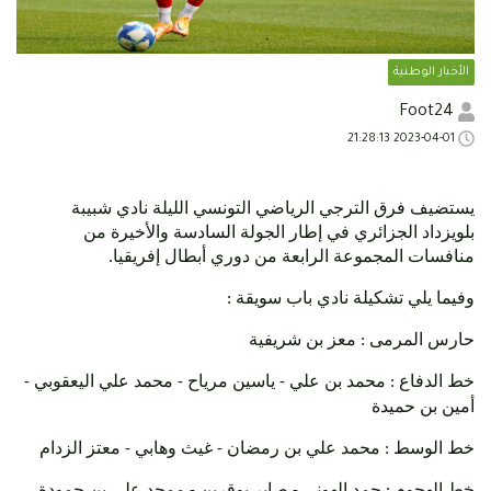
الأخبار الوطنية
Foot24
2023-04-01 21:28:13
يستضيف فرق الترجي الرياضي التونسي الليلة نادي شبيبة
بلويزداد الجزائري في إطار الجولة السادسة والأخيرة من
منافسات المجموعة الرابعة من دوري أبطال إفريقيا.
وفيما يلي تشكيلة نادي باب سويقة :
حارس المرمى : معز بن شريفية
خط الدفاع : محمد بن علي - ياسين مرياح - محمد علي اليعقوبي -
أمين بن حميدة
خط الوسط : محمد علي بن رمضان - غيث وهابي - معتز الزدام
خط الهجوم : حمد الهوني - صابر بوقرين - ممحد علي بن حمودة