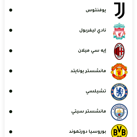
يوفنتوس
نادي ليفربول
إيه سي ميلان
مانشستر يونايتد
تشيلسي
مانشستر سيتي
بوروسيا دورتموند