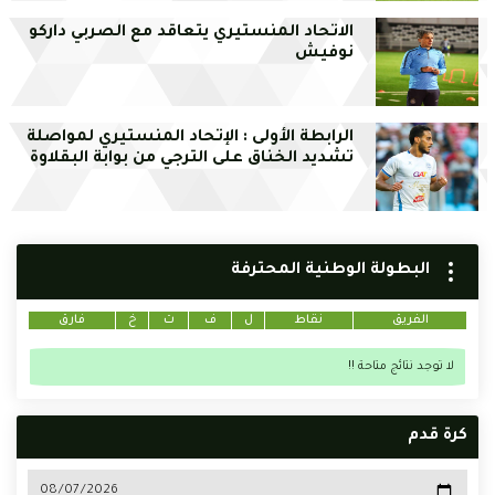
الاتحاد المنستيري يتعاقد مع الصربي داركو
نوفيش
الرابطة الأولى : الإتحاد المنستيري لمواصلة
تشديد الخناق على الترجي من بوابة البقلاوة
البطولة الوطنية المحترفة
الفريق
نقاط
ل
ف
ت
خ
فارق
لا توجد نتائج متاحة !!
كرة قدم