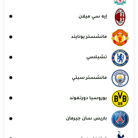
إيه سي ميلان
مانشستر يونايتد
تشيلسي
مانشستر سيتي
بوروسيا دورتموند
باريس سان جيرمان