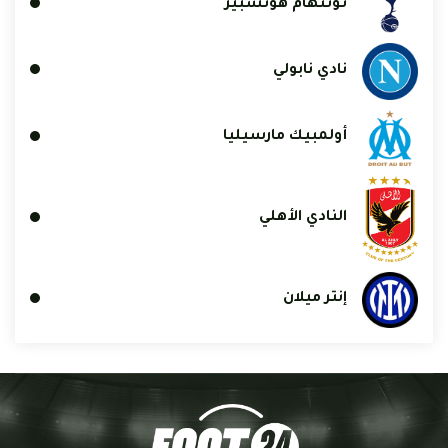
توتنهام هوتسبير
نادي نابولي
أولمبيك مارسيليا
النادي الأهلي
إنتر ميلان