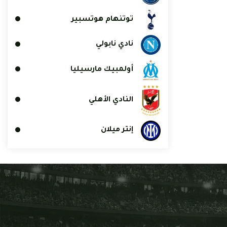
توتنهام هوتسبير
نادي نابولي
أولمبيك مارسيليا
النادي الأهلي
إنتر ميلان