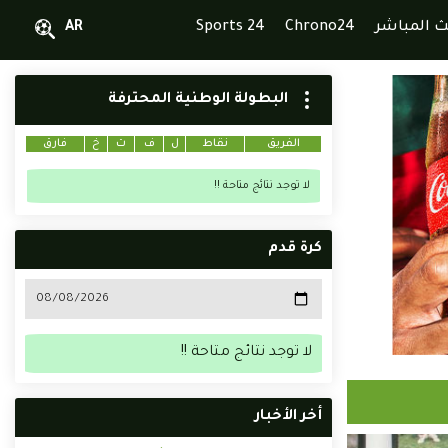
ث المباشر
Chrono24
Sports 24
AR
البطولة الوطنية المحترفة
الفريق
نقاط
ل
ف
ت
خ
فارق
لا توجد نتائج متاحة !!
كرة قدم
لا توجد نتائج متاحة !!
أخر الأخبار