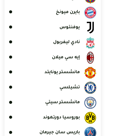
بايرن ميونخ
يوفنتوس
نادي ليفربول
إيه سي ميلان
مانشستر يونايتد
تشيلسي
مانشستر سيتي
بوروسيا دورتموند
باريس سان جيرمان