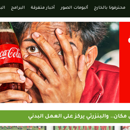
محترفونا بالخارج
ألبومات الصور
أخبار متفرقة
البرامج
الب
كان.. والبنزرتي يركز على العمل البدني