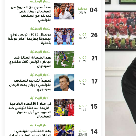
الأخبار الوطنية
بعد أسبوع من الخروج من
المونديال : رونار ينهي
23:9
تجربته مع المنتخب
التونسي
الأخبار الوطنية
مونديال 2026 : تونس تودّع
10:27
البطولة بهزيمة أمام هولندا
بثلاثية
الأخبار الوطنية
بعد الخسارة المذلة ضد
8:29
اليابان : تونس ثالث مغادري
المونديال
الأخبار الوطنية
تمهيداً لتدريبه للمنتخب
6:12
التونسي : رونار يحط الرحال
بمونتيري
الأخبار الوطنية
في مباراة الأخطاء الدفاعية
: هزيمة ساحقة لتونس ضد
11:53
السويد في أول مشوار
المونديال
الأخبار الوطنية
يهم المنتخب التونسي :
23:48
اليابان تصدم هولندا بتعادل