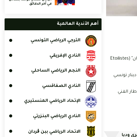
في آخر الدقائق
أهم الأندية العالمية
الترجي الرياضي التونسي
النادي الإفريقي
أصدرت هيئة النجم الرياضي الساحلي مساء اليوم الاثنين 6 مارس 2023 بلاغا توجهت من خلاله بالشكر إلى جمعية "أحباء ليتوال في كل مكان" (Etoilistes
النجم الرياضي الساحلي
ما ماليا لخزينة فريق جوهرة الساحل بقيمة 26.770,630 ألف يورو أي ما يعادل 85.152,020 ألف دينار تونسي
النادي الصفاقسي
طار الفني
الإتحاد الرياضي المنستيري
النادي الرياضي البنزرتي
الاتحاد الرياضي ببن ڨردان
ي وديا