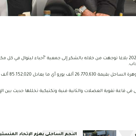
ووفرت جمعية "أحباء ليتوال في كل مكان" دع
ى في قاعة تقوية العضلات والثانية فنية وتكتيكية تخللها حديث بين الإ
النجم الساحلي يهزم الإتحاد المنستير