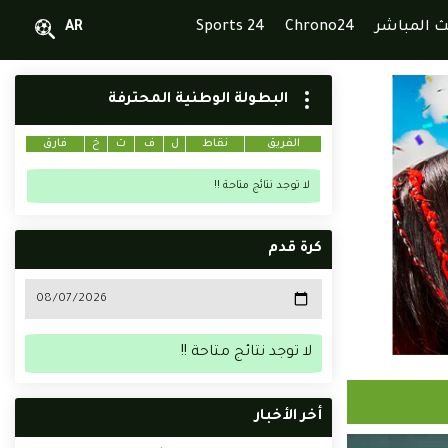
ث المباشر
Chrono24
Sports 24
AR
البطولة الوطنية المحترفة
الفريق
نقاط
ل
ف
ت
خ
فارق
لا توجد نتائج متاحة !!
كرة قدم
لا توجد نتائج متاحة !!
أخر الأخبار