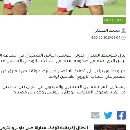
الأخبار الوطنية
محمد العبدلي
2023-03-04 11:00:00
ينزل متوسط الميدان الدولي التونسي الياس السخيري في الساعة ا
برلين الذي يضم في صفوفه زميله في المنتخب الوطني التونسي عيسى العيدوني ضمن الجو
ويرنو يونيون برلين إلى تحقيق الانتصار على أرضه وتقليص الفارق عن
متقدم على حساب "لايبزيغ" بهدفين لواحد.
وستكون المواجهة بين السخيري والعيدوني هي الأولى بين اللاعبين 
من تعزيز صفوف المنتخب الوطني التونسي وهو راني خضيرة.
أبطال إفريقيا: توقف مباراة صن داونز والترجي