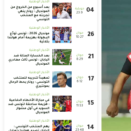
الأخبار الوطنية
بعد أسبوع من الخروج من
المونديال : رونار ينهي
23:9
تجربته مع المنتخب
التونسي
الأخبار الوطنية
مونديال 2026 : تونس تودّع
10:27
البطولة بهزيمة أمام هولندا
بثلاثية
الأخبار الوطنية
بعد الخسارة المذلة ضد
8:29
اليابان : تونس ثالث مغادري
المونديال
الأخبار الوطنية
تمهيداً لتدريبه للمنتخب
6:12
التونسي : رونار يحط الرحال
بمونتيري
الأخبار الوطنية
في مباراة الأخطاء الدفاعية
: هزيمة ساحقة لتونس ضد
11:53
السويد في أول مشوار
المونديال
الأخبار الوطنية
يهم المنتخب التونسي :
23:48
اليابان تصدم هولندا بتعادل