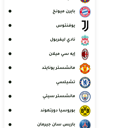
بايرن ميونخ
يوفنتوس
نادي ليفربول
إيه سي ميلان
مانشستر يونايتد
تشيلسي
مانشستر سيتي
بوروسيا دورتموند
باريس سان جيرمان