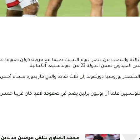
لثالثة والنصف من عصر اليوم السبت ضيفا مع فريقه كولن ضيوفا على 
لة 23 من البوندسليغا الألمانية.
 المتصدر بوروسيا دورتموند إلى ثلاث نقاط والذي فاز بدوره مساء أمس 
التونسيين علما أن يونيون برلين يضم في صفوفه لاعبا كان قريبا خمس 
محمد الضاوي يتلقى عرضين جديدين