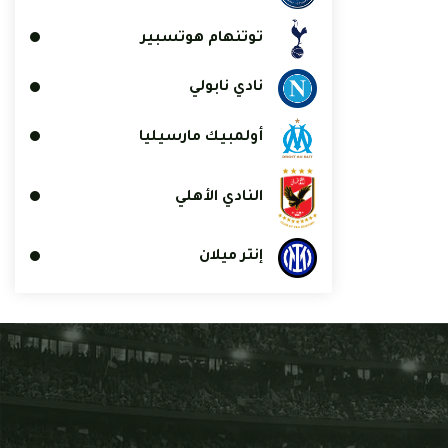
توتنهام هوتسبير
نادي نابولي
أولمبيك مارسيليا
النادي الأهلي
إنتر ميلان