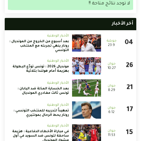
لا توجد نتائج متاحة !!
أخر الأخبار
الأخبار الوطنية
بعد أسبوع من الخروج من المونديال :
23:9
رونار ينهي تجربته مع المنتخب
التونسي
الأخبار الوطنية
مونديال 2026 : تونس تودّع البطولة
10:27
بهزيمة أمام هولندا بثلاثية
الأخبار الوطنية
بعد الخسارة المذلة ضد اليابان :
8:29
تونس ثالث مغادري المونديال
الأخبار الوطنية
تمهيداً لتدريبه للمنتخب التونسي :
6:12
رونار يحط الرحال بمونتيري
الأخبار الوطنية
في مباراة الأخطاء الدفاعية : هزيمة
11:53
ساحقة لتونس ضد السويد في أول
مشوار المونديال