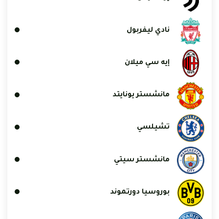
نادي ليفربول
إيه سي ميلان
مانشستر يونايتد
تشيلسي
مانشستر سيتي
بوروسيا دورتموند