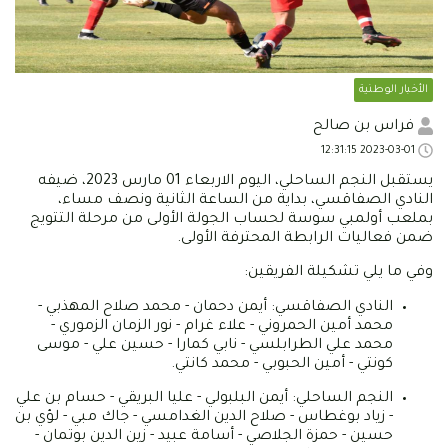
الأخبار الوطنية
فراس بن صالح
2023-03-01 12:31:15
يستقبل النجم الساحلي، اليوم الاربعاء 01 مارس 2023، ضيفه
النادي الصفاقسي، بداية من الساعة الثانية ونصف مساء،
بملعب أولمبي سوسة لحساب الجولة الأولى من مرحلة التتويج
ضمن فعاليات الرابطة المحترفة الأولى.
وفي ما يلي تشكيلة الفريقين:
النادي الصفاقسي: أيمن دحمان - محمد صلاح المهذبي -
محمد أمين الحمروني - علاء غرام - نور الزمان الزموري -
محمد علي الطرابلسي - نابي كمارا - حسين علي - موسى
كونتي - أمين الحبوبي - محمد كانتي.
النجم الساحلي: أيمن البلبولي - عليا البريقي - حسام بن علي
- زياد بوغطاس - صلاح الدين الغدامسي - جاك مبي - لؤي بن
حسين - حمزة الجلاصي - أسامة عبيد - زين الدين بوتمان -