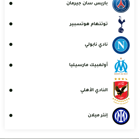
باريس سان جيرمان
توتنهام هوتسبير
نادي نابولي
أولمبيك مارسيليا
النادي الأهلي
إنتر ميلان