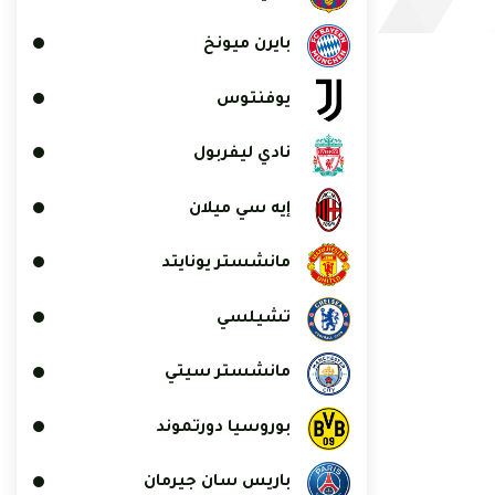
بايرن ميونخ
يوفنتوس
نادي ليفربول
إيه سي ميلان
مانشستر يونايتد
تشيلسي
مانشستر سيتي
بوروسيا دورتموند
باريس سان جيرمان