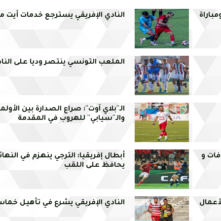
باراة
النادي الإفريقي يسترجع خدمات أيت م
الملعب التونسي ينتصر وديا على الناد
الـ''بلاي آوت'': صراع الصدارة بين الأولم
والـ''سيابي'' للهروب في المقدمة
فات و
أبطال إفريقيا: الترجي ينهزم في النهائ
يحافظ على اللقب
أعمال
النادي الإفريقي يشرع في تأهيل خما