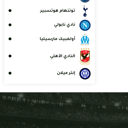
توتنهام هوتسبير
نادي نابولي
أولمبيك مارسيليا
النادي الأهلي
إنتر ميلان