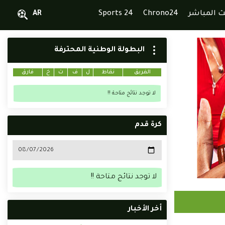
ث المباشر
Chrono24
Sports 24
AR
البطولة الوطنية المحترفة
الفريق
نقاط
ل
ف
ت
خ
فارق
لا توجد نتائج متاحة !!
كرة قدم
لا توجد نتائج متاحة !!
أخر الأخبار