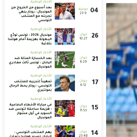
الأخبار الوطنية
بعد أسبوع من الخروج من
المونديال : رونار ينهي
23:9
تجربته مع المنتخب
التونسي
الأخبار الوطنية
مونديال 2026 : تونس تودّع
10:27
البطولة بهزيمة أمام هولندا
بثلاثية
الأخبار الوطنية
بعد الخسارة المذلة ضد
8:29
اليابان : تونس ثالث مغادري
المونديال
الأخبار الوطنية
تمهيداً لتدريبه للمنتخب
6:12
التونسي : رونار يحط الرحال
بمونتيري
الأخبار الوطنية
في مباراة الأخطاء الدفاعية
: هزيمة ساحقة لتونس ضد
11:53
السويد في أول مشوار
المونديال
الأخبار الوطنية
يهم المنتخب التونسي :
23:48
اليابان تصدم هولندا بتعادل