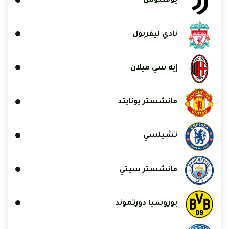
يوفنتوس
نادي ليفربول
إيه سي ميلان
مانشستر يونايتد
تشيلسي
مانشستر سيتي
بوروسيا دورتموند