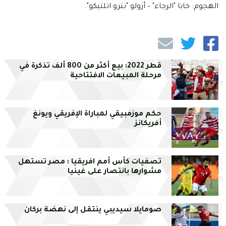
الهجوم: خابا "الرجاء" – أزولو "بترو اتلتيكو".
قطر 2022: بيع أكثر من 800 ألف تذكرة في
مرحلة المبيعات الافتتاحية
حكم موزمبيقي لمباراة الإفريقي ويونغ
أفريكانز
تصفيات كأس أمم افريقيا : مصر تستهل
مشوارها بانتصار على غينيا
صومايلا سيديبي ينتقل إلى نهضة بركان