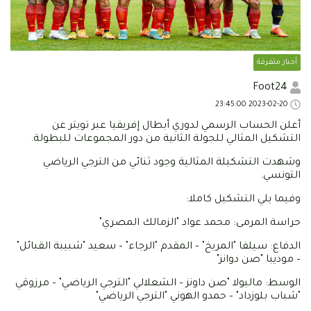
أخبار متفرقة
Foot24
2023-02-20 23:45:00
أعلن الحساب الرسمي لدوري أبطال إفريقيا عبر تويتر عن
التشكيل المثالي للجولة الثانية من دور المجموعات للبطولة.
وشهدت التشكيلة المثالية وجود ثنائي من الترجي الرياضي
التونسي.
وفيما يلي التشكيل كاملا:
حراسة المرمى: محمد عواد "الزمالك المصري"
الدفاع: سيلفا "المريخ" – المقدم "الرجاء" – سعيد "شبيبة القبائل"
– موديبا "صن دوانز"
الوسط: ماليولا "صن داونز – الشعلالي "الترجي الرياضي" – مرزوقي
"شباب بلوزداد" – حمدو الهوني "الترجي الرياضي"