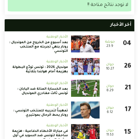
لا توجد نتائج متاحة !!
أخر الأخبار
الأخبار الوطنية
بعد أسبوع من الخروج من المونديال :
23:9
رونار ينهي تجربته مع المنتخب
التونسي
الأخبار الوطنية
مونديال 2026 : تونس تودّع البطولة
10:27
بهزيمة أمام هولندا بثلاثية
الأخبار الوطنية
بعد الخسارة المذلة ضد اليابان :
8:29
تونس ثالث مغادري المونديال
الأخبار الوطنية
تمهيداً لتدريبه للمنتخب التونسي :
6:12
رونار يحط الرحال بمونتيري
الأخبار الوطنية
في مباراة الأخطاء الدفاعية : هزيمة
11:53
ساحقة لتونس ضد السويد في أول