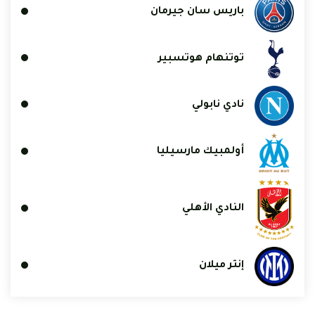
باريس سان جيرمان
توتنهام هوتسبير
نادي نابولي
أولمبيك مارسيليا
النادي الأهلي
إنتر ميلان