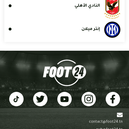
النادي الأهلي
إنتر ميلان
contact@foot24.tn