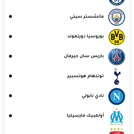
مانشستر سيتي
بوروسيا دورتموند
باريس سان جيرمان
توتنهام هوتسبير
نادي نابولي
أولمبيك مارسيليا