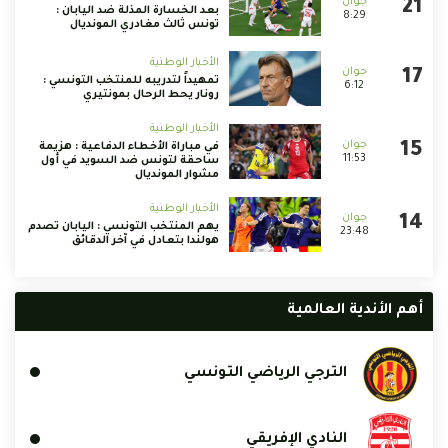
بعد الخسارة المذلة ضد اليابان :
8:29
تونس ثالث مغادري المونديال
الأخبار الوطنية
تمهيداً لتدريبه للمنتخب التونسي :
6:12
رونار يحط الرحال بمونتيري
الأخبار الوطنية
في مباراة الأخطاء الدفاعية : هزيمة
11:53
ساحقة لتونس ضد السويد في أول
مشوار المونديال
الأخبار الوطنية
يهم المنتخب التونسي : اليابان تصدم
23:48
هولندا بتعادل في آخر الدقائق
أهم الأندية العالمية
الترجي الرياضي التونسي
النادي الإفريقي