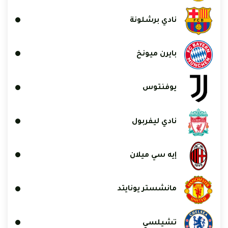
نادي برشلونة
بايرن ميونخ
يوفنتوس
نادي ليفربول
إيه سي ميلان
مانشستر يونايتد
تشيلسي