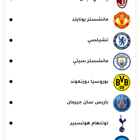
مانشستر يونايتد
تشيلسي
مانشستر سيتي
بوروسيا دورتموند
باريس سان جيرمان
توتنهام هوتسبير