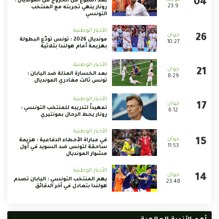
بعد أسبوع من الخروج من المونديال :
23:9
رونار ينهي تجربته مع المنتخب
التونسي
الأخبار الوطنية
مونديال 2026 : تونس تودّع البطولة
10:27
بهزيمة أمام هولندا بثلاثية
الأخبار الوطنية
بعد الخسارة المذلة ضد اليابان :
8:29
تونس ثالث مغادري المونديال
الأخبار الوطنية
تمهيداً لتدريبه للمنتخب التونسي :
6:12
رونار يحط الرحال بمونتيري
الأخبار الوطنية
في مباراة الأخطاء الدفاعية : هزيمة
11:53
ساحقة لتونس ضد السويد في أول
مشوار المونديال
الأخبار الوطنية
يهم المنتخب التونسي : اليابان تصدم
23:48
هولندا بتعادل في آخر الدقائق