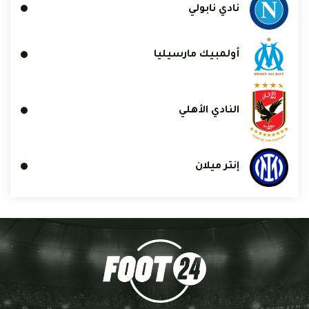
نادي نابولي
أولمبيك مارسيليا
النادي الأهلي
إنتر ميلان