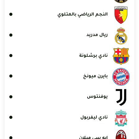
النجم الرياضي بالمتلوي
ريال مدريد
نادي برشلونة
بايرن ميونخ
يوفنتوس
نادي ليفربول
إيه سي ميلان