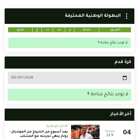
البطولة الوطنية المحترفة
الفريق
نقاط
ل
ف
ت
خ
فارق
لا توجد نتائج متاحة !!
كرة قدم
لا توجد نتائج متاحة !!
أخر الأخبار
الأخبار الوطنية
بعد أسبوع من الخروج من المونديال :
23:9
رونار ينهي تجربته مع المنتخب