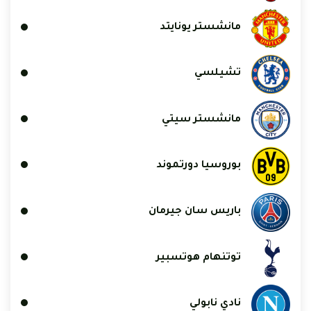
مانشستر يونايتد
تشيلسي
مانشستر سيتي
بوروسيا دورتموند
باريس سان جيرمان
توتنهام هوتسبير
نادي نابولي