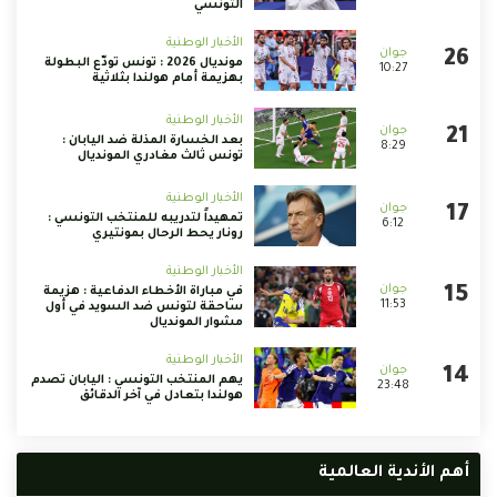
التونسي
الأخبار الوطنية
مونديال 2026 : تونس تودّع البطولة
10:27
بهزيمة أمام هولندا بثلاثية
الأخبار الوطنية
بعد الخسارة المذلة ضد اليابان :
8:29
تونس ثالث مغادري المونديال
الأخبار الوطنية
تمهيداً لتدريبه للمنتخب التونسي :
6:12
رونار يحط الرحال بمونتيري
الأخبار الوطنية
في مباراة الأخطاء الدفاعية : هزيمة
11:53
ساحقة لتونس ضد السويد في أول
مشوار المونديال
الأخبار الوطنية
يهم المنتخب التونسي : اليابان تصدم
23:48
هولندا بتعادل في آخر الدقائق
أهم الأندية العالمية