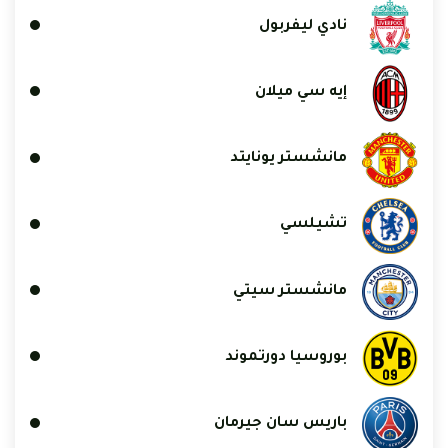
نادي ليفربول
إيه سي ميلان
مانشستر يونايتد
تشيلسي
مانشستر سيتي
بوروسيا دورتموند
باريس سان جيرمان