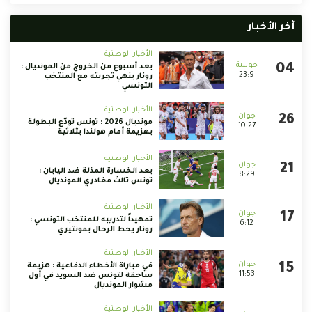
أخر الأخبار
الأخبار الوطنية
بعد أسبوع من الخروج من المونديال :
23:9
رونار ينهي تجربته مع المنتخب
التونسي
الأخبار الوطنية
مونديال 2026 : تونس تودّع البطولة
10:27
بهزيمة أمام هولندا بثلاثية
الأخبار الوطنية
بعد الخسارة المذلة ضد اليابان :
8:29
تونس ثالث مغادري المونديال
الأخبار الوطنية
تمهيداً لتدريبه للمنتخب التونسي :
6:12
رونار يحط الرحال بمونتيري
الأخبار الوطنية
في مباراة الأخطاء الدفاعية : هزيمة
11:53
ساحقة لتونس ضد السويد في أول
مشوار المونديال
الأخبار الوطنية