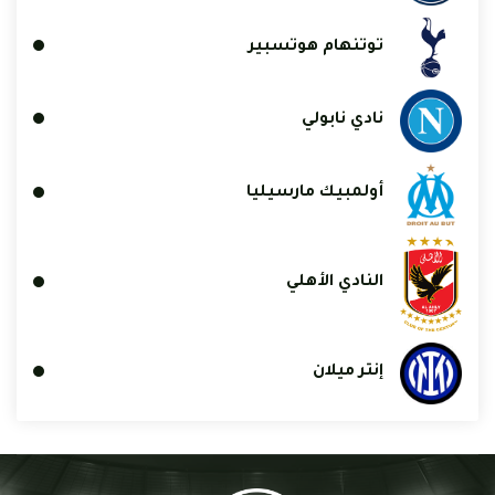
توتنهام هوتسبير
نادي نابولي
أولمبيك مارسيليا
النادي الأهلي
إنتر ميلان