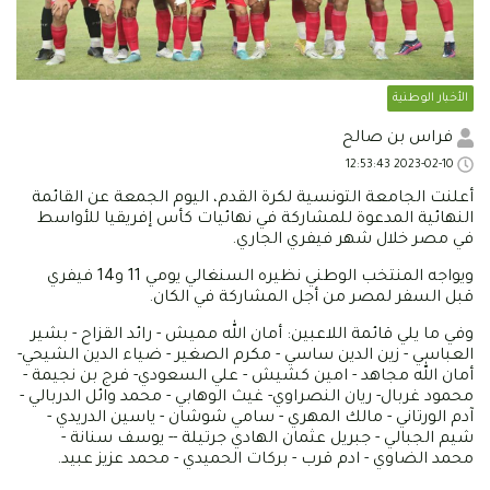
الأخبار الوطنية
فراس بن صالح
2023-02-10 12:53:43
أعلنت الجامعة التونسية لكرة القدم، اليوم الجمعة عن القائمة
النهائية المدعوة للمشاركة في نهائيات كأس إفريقيا للأواسط
في مصر خلال شهر فيفري الجاري.
ويواجه المنتخب الوطني نظيره السنغالي يومي 11 و14 فيفري
قبل السفر لمصر من أجل المشاركة في الكان.
وفي ما يلي قائمة اللاعبين: أمان الله مميش - رائد القزاح - بشير
العباسي - زين الدين ساسي - مكرم الصغير - ضياء الدين الشيحي-
أمان الله مجاهد - امين كشيش - علي السعودي- فرج بن نجيمة -
محمود غربال- ريان النصراوي- غيث الوهابي - محمد وائل الدربالي -
آدم الورتاني - مالك المهري - سامي شوشان - ياسين الدريدي -
شيم الجبالي - جبريل عثمان الهادي جرتيلة -- يوسف سنانة -
محمد الضاوي - ادم قرب - بركات الحميدي - محمد عزيز عبيد.