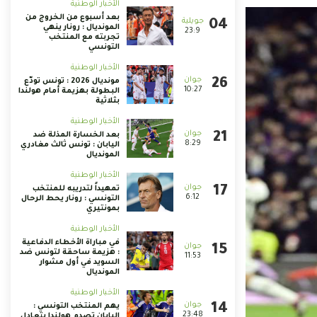
الأخبار الوطنية
بعد أسبوع من الخروج من
المونديال : رونار ينهي
23:9
تجربته مع المنتخب
التونسي
الأخبار الوطنية
مونديال 2026 : تونس تودّع
10:27
البطولة بهزيمة أمام هولندا
بثلاثية
الأخبار الوطنية
بعد الخسارة المذلة ضد
8:29
اليابان : تونس ثالث مغادري
المونديال
الأخبار الوطنية
تمهيداً لتدريبه للمنتخب
6:12
التونسي : رونار يحط الرحال
بمونتيري
الأخبار الوطنية
في مباراة الأخطاء الدفاعية
: هزيمة ساحقة لتونس ضد
11:53
السويد في أول مشوار
المونديال
الأخبار الوطنية
يهم المنتخب التونسي :
23:48
اليابان تصدم هولندا بتعادل