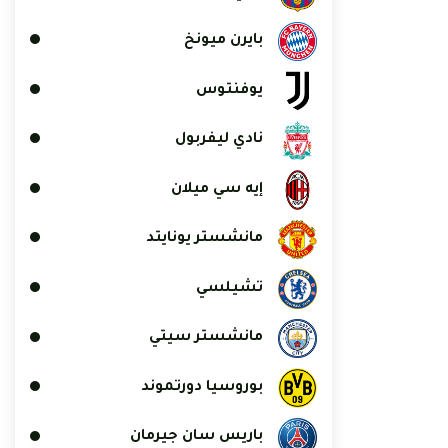
بايرن ميونخ
يوفنتوس
نادي ليفربول
إيه سي ميلان
مانشستر يونايتد
تشيلسي
مانشستر سيتي
بوروسيا دورتموند
باريس سان جيرمان