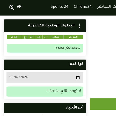
ث المباشر
Chrono24
Sports 24
AR
البطولة الوطنية المحترفة
الفريق
نقاط
ل
ف
ت
خ
فارق
لا توجد نتائج متاحة !!
كرة قدم
لا توجد نتائج متاحة !!
أخر الأخبار