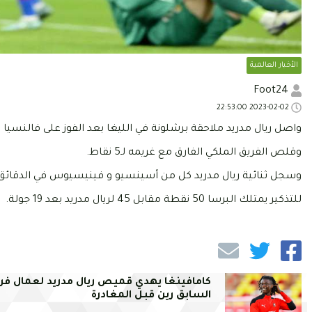
الأخبار العالمية
Foot24
2023-02-02 22:53:00
واصل ريال مدريد ملاحقة برشلونة في الليغا بعد الفوز على فالنسيا 2-0.
وقلص الفريق الملكي الفارق مع غريمه لـ5 نقاط.
وسجل ثنائية ريال مدريد كل من أسينسيو و فينيسيوس في الدقائق 52 و54 وصنع كريم بنزيما الهدفين
للتذكير يمتلك البرسا 50 نقطة مقابل 45 لريال مدريد بعد 19 جولة.
كامافينغا يهدي قميص ريال مدريد لعمال فر
السابق رين قبل المغادرة