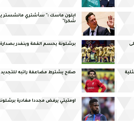
ايلون ماسك :" سأشتري مانشستر يونا
شكرا"
لى
برشلونة يحسم القمة وينفدر بصدارة ا
صلاح يشترط مضاعفة راتبه للتجديد 
اومتيتي يرفض مجددا مغادرة برشلونة