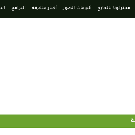
محترفونا بالخارج
ألبومات الصور
أخبار متفرقة
البرامج
الب
ة