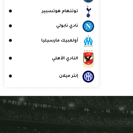
توتنهام هوتسبير
نادي نابولي
أولمبيك مارسيليا
النادي الأهلي
إنتر ميلان