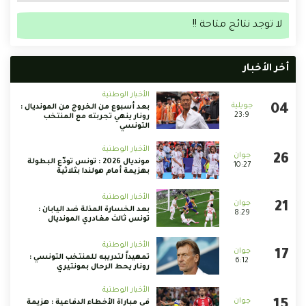
لا توجد نتائج متاحة !!
أخر الأخبار
الأخبار الوطنية
بعد أسبوع من الخروج من المونديال :
23:9
رونار ينهي تجربته مع المنتخب
التونسي
الأخبار الوطنية
مونديال 2026 : تونس تودّع البطولة
10:27
بهزيمة أمام هولندا بثلاثية
الأخبار الوطنية
بعد الخسارة المذلة ضد اليابان :
8:29
تونس ثالث مغادري المونديال
الأخبار الوطنية
تمهيداً لتدريبه للمنتخب التونسي :
6:12
رونار يحط الرحال بمونتيري
الأخبار الوطنية
في مباراة الأخطاء الدفاعية : هزيمة