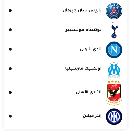
باريس سان جيرمان
توتنهام هوتسبير
نادي نابولي
أولمبيك مارسيليا
النادي الأهلي
إنتر ميلان