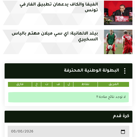
الفيفا والكاف يدعمان تطبيق الفار في
تونس
بيلد الالمانية: اي سي ميلان مهتم بالياس
السخيري
البطولة الوطنية المحترفة
الفريق
نقاط
ل
ف
ت
خ
فارق
لا توجد نتائج متاحة !!
كرة قدم