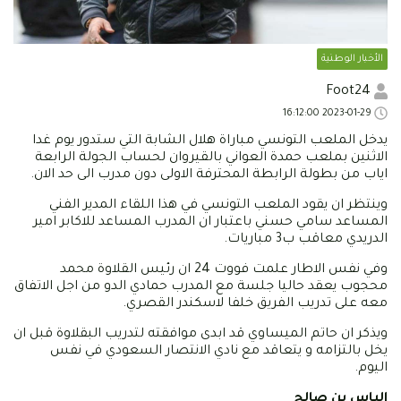
الأخبار الوطنية
Foot24
2023-01-29 16:12:00
يدخل الملعب التونسي مباراة هلال الشابة التي ستدور يوم غدا
الاثنين بملعب حمدة العواني بالقيروان لحساب الجولة الرابعة
اياب من بطولة الرابطة المحترفة الاولى دون مدرب الى حد الان.
وينتظر ان يقود الملعب التونسي في هذا اللقاء المدير الفني
المساعد سامي حسني باعتبار ان المدرب المساعد للاكابر امير
الدريدي معاقب ب3 مباريات.
وفي نفس الاطار علمت فووت 24 ان رئيس القلاوة محمد
محجوب يعقد حاليا جلسة مع المدرب حمادي الدو من اجل الاتفاق
معه على تدريب الفريق خلفا لاسكندر القصري.
ويذكر ان حاتم الميساوي قد ابدى موافقته لتدريب البقلاوة قبل ان
يخل بالتزامه و يتعاقد مع نادي الانتصار السعودي في نفس
اليوم.
الياس بن صالح