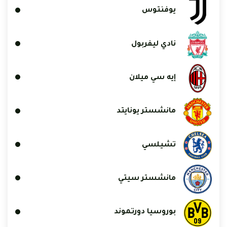
يوفنتوس
نادي ليفربول
إيه سي ميلان
مانشستر يونايتد
تشيلسي
مانشستر سيتي
بوروسيا دورتموند