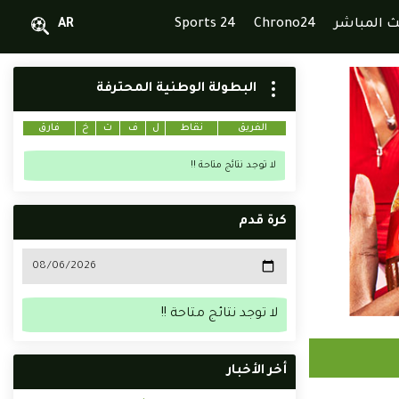
ث المباشر
Chrono24
Sports 24
AR
البطولة الوطنية المحترفة
الفريق
نقاط
ل
ف
ت
خ
فارق
لا توجد نتائج متاحة !!
كرة قدم
لا توجد نتائج متاحة !!
أخر الأخبار