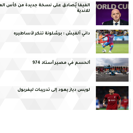
الفيفا يُصادق على نسخة جديدة من كأس الع
للاندية
داني ألفيش : برشلونة تنكر لأساطيره
ﺍﻟﺤﺴﻢ ﻓﻲ ﻣﺼﻴﺮ ﺍﺳﺘﺎﺩ 974
لويس دياز يعود إلى تدريبات ليفربول