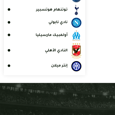
توتنهام هوتسبير
نادي نابولي
أولمبيك مارسيليا
النادي الأهلي
إنتر ميلان