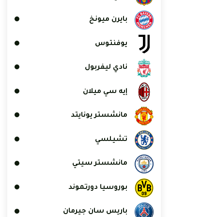
بايرن ميونخ
يوفنتوس
نادي ليفربول
إيه سي ميلان
مانشستر يونايتد
تشيلسي
مانشستر سيتي
بوروسيا دورتموند
باريس سان جيرمان