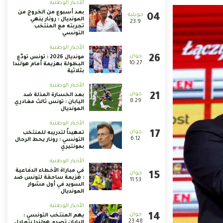
الأخبار الوطنية
بعد أسبوع من الخروج من
المونديال : رونار ينهي
23:9
تجربته مع المنتخب
التونسي
الأخبار الوطنية
مونديال 2026 : تونس تودّع
10:27
البطولة بهزيمة أمام هولندا
بثلاثية
الأخبار الوطنية
بعد الخسارة المذلة ضد
8:29
اليابان : تونس ثالث مغادري
المونديال
الأخبار الوطنية
تمهيداً لتدريبه للمنتخب
6:12
التونسي : رونار يحط الرحال
بمونتيري
الأخبار الوطنية
في مباراة الأخطاء الدفاعية
: هزيمة ساحقة لتونس ضد
11:53
السويد في أول مشوار
المونديال
الأخبار الوطنية
يهم المنتخب التونسي :
23:48
اليابان تصدم هولندا بتعادل