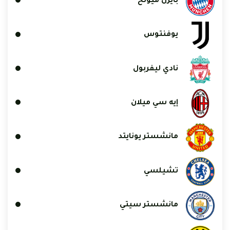
بايرن ميونخ
يوفنتوس
نادي ليفربول
إيه سي ميلان
مانشستر يونايتد
تشيلسي
مانشستر سيتي