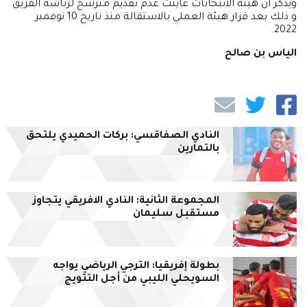
ويذكر ان هيئة الانتخابات عاينت عدم تقديم مترشح لرئاسة الفريق
و ذلك بعد قرار هيئة العملي بالاستقالة منذ تاريخ 10 نوفمبر
2022.
الياس بن صالح
النادي الصفاقسي: بركات الحميدي يلتحق
بالتمارين
المجموعة الثانية: النادي الافريقي يتجاوز
مستقبل سليمان
بطولة إفريقيا: الترجي الرياضي يواجه
السويحلي الليبي من أجل التتويج