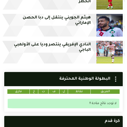
الخطر
هيثم الجويني ينتقل إلى دبا الحصن
الإماراتي
النادي الإفريقي ينتصر وديا على الأولمبي
الباجي
البطولة الوطنية المحترفة
الفريق
نقاط
ل
ف
ت
خ
فارق
لا توجد نتائج متاحة !!
كرة قدم