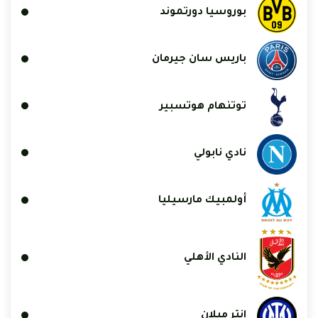
بوروسيا دورتموند
باريس سان جيرمان
توتنهام هوتسبير
نادي نابولي
أولمبيك مارسيليا
النادي الأهلي
إنتر ميلان