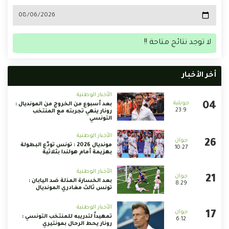
لا توجد نتائج متاحة !!
أخر الأخبار
الأخبار الوطنية
بعد أسبوع من الخروج من المونديال :
23:9
رونار ينهي تجربته مع المنتخب
التونسي
الأخبار الوطنية
مونديال 2026 : تونس تودّع البطولة
10:27
بهزيمة أمام هولندا بثلاثية
الأخبار الوطنية
بعد الخسارة المذلة ضد اليابان :
8:29
تونس ثالث مغادري المونديال
الأخبار الوطنية
تمهيداً لتدريبه للمنتخب التونسي :
6:12
رونار يحط الرحال بمونتيري