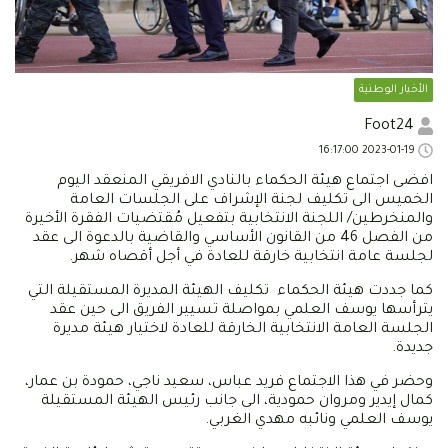
الأخبار الوطنية
Foot24
2023-01-19 16:17:00
افضى اجتماع هيئة الحكماء بالنادي الافريقي المنعقد اليوم
الخميس الى تكليف لجنة الإشراف على الجلسات العامة
والمنخرطين/ اللجنة الانتخابية بتفعيل مُقتضيات الفقرة الأخيرة
من الفصل 46 من القانون الأساسي والقاضية بالدعوة الى عقد
لجلسة عامة انتخابية خارقة للعادة في أجل أقصاه شهر.
كما جددت هيئة الحكماء تكليف الهيئة المديرة المستقيلة التي
يترأسها يوسف العلمي بمواصلة تسيير الفريق الى حين عقد
الجلسة العامة الانتخابية الخارقة للعادة لاختيار هيئة مديرة
جديدة.
وحضر في هذا الاجتماع فريد عباس، سعيد ناجي، حمودة بن عمار،
كمال إيدير ومروان حمودية، الى جانب رئيس الهيئة المستقيلة
يوسف العلمي ونائبه مهدي الغربي.