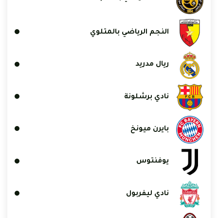
النجم الرياضي بالمتلوي
ريال مدريد
نادي برشلونة
بايرن ميونخ
يوفنتوس
نادي ليفربول