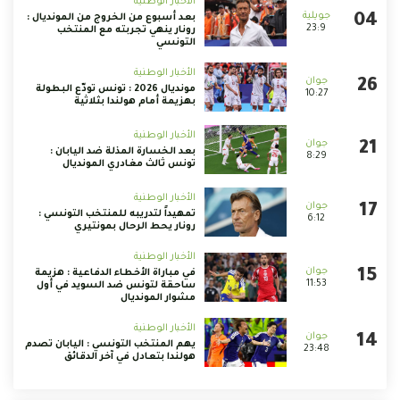
الأخبار الوطنية
بعد أسبوع من الخروج من المونديال :
23:9
رونار ينهي تجربته مع المنتخب
التونسي
الأخبار الوطنية
مونديال 2026 : تونس تودّع البطولة
10:27
بهزيمة أمام هولندا بثلاثية
الأخبار الوطنية
بعد الخسارة المذلة ضد اليابان :
8:29
تونس ثالث مغادري المونديال
الأخبار الوطنية
تمهيداً لتدريبه للمنتخب التونسي :
6:12
رونار يحط الرحال بمونتيري
الأخبار الوطنية
في مباراة الأخطاء الدفاعية : هزيمة
11:53
ساحقة لتونس ضد السويد في أول
مشوار المونديال
الأخبار الوطنية
يهم المنتخب التونسي : اليابان تصدم
23:48
هولندا بتعادل في آخر الدقائق