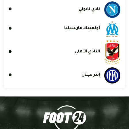
نادي نابولي
أولمبيك مارسيليا
النادي الأهلي
إنتر ميلان