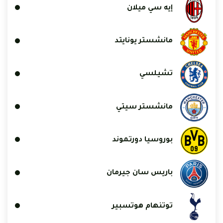
إيه سي ميلان
مانشستر يونايتد
تشيلسي
مانشستر سيتي
بوروسيا دورتموند
باريس سان جيرمان
توتنهام هوتسبير