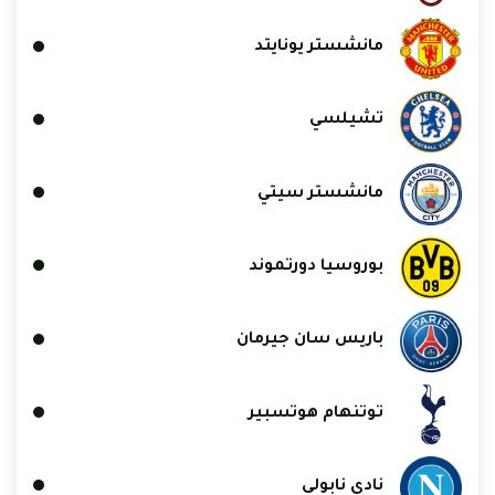
مانشستر يونايتد
تشيلسي
مانشستر سيتي
بوروسيا دورتموند
باريس سان جيرمان
توتنهام هوتسبير
نادي نابولي