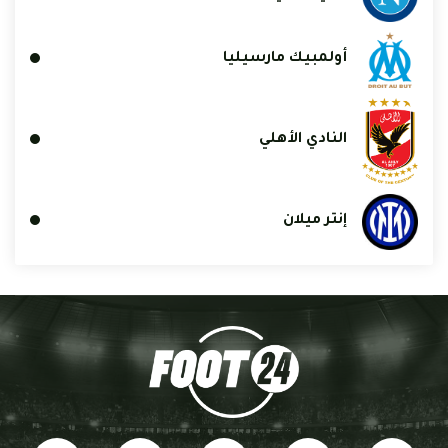
أولمبيك مارسيليا
النادي الأهلي
إنتر ميلان