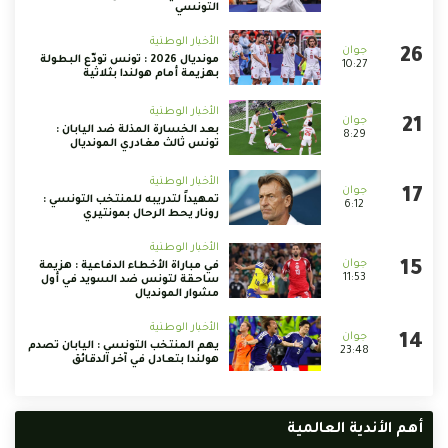
التونسي
الأخبار الوطنية
مونديال 2026 : تونس تودّع البطولة
10:27
بهزيمة أمام هولندا بثلاثية
الأخبار الوطنية
بعد الخسارة المذلة ضد اليابان :
8:29
تونس ثالث مغادري المونديال
الأخبار الوطنية
تمهيداً لتدريبه للمنتخب التونسي :
6:12
رونار يحط الرحال بمونتيري
الأخبار الوطنية
في مباراة الأخطاء الدفاعية : هزيمة
11:53
ساحقة لتونس ضد السويد في أول
مشوار المونديال
الأخبار الوطنية
يهم المنتخب التونسي : اليابان تصدم
23:48
هولندا بتعادل في آخر الدقائق
أهم الأندية العالمية