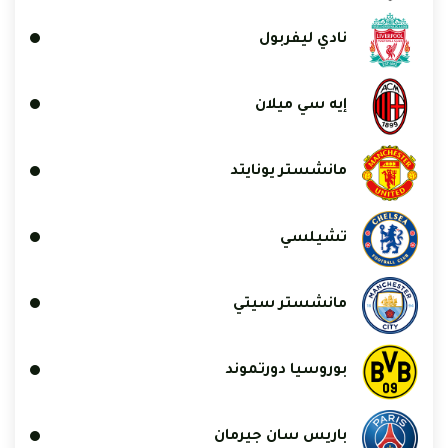
نادي ليفربول
إيه سي ميلان
مانشستر يونايتد
تشيلسي
مانشستر سيتي
بوروسيا دورتموند
باريس سان جيرمان