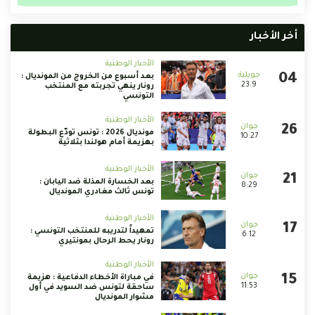
أخر الأخبار
الأخبار الوطنية
بعد أسبوع من الخروج من المونديال :
23:9
رونار ينهي تجربته مع المنتخب
التونسي
الأخبار الوطنية
مونديال 2026 : تونس تودّع البطولة
10:27
بهزيمة أمام هولندا بثلاثية
الأخبار الوطنية
بعد الخسارة المذلة ضد اليابان :
8:29
تونس ثالث مغادري المونديال
الأخبار الوطنية
تمهيداً لتدريبه للمنتخب التونسي :
6:12
رونار يحط الرحال بمونتيري
الأخبار الوطنية
في مباراة الأخطاء الدفاعية : هزيمة
11:53
ساحقة لتونس ضد السويد في أول
مشوار المونديال