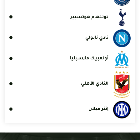
توتنهام هوتسبير
نادي نابولي
أولمبيك مارسيليا
النادي الأهلي
إنتر ميلان