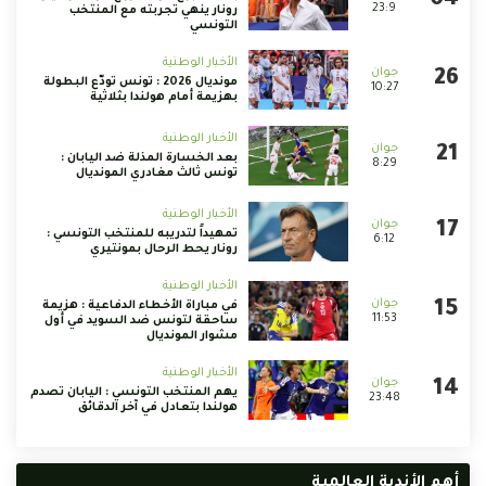
23:9
رونار ينهي تجربته مع المنتخب
التونسي
الأخبار الوطنية
مونديال 2026 : تونس تودّع البطولة
10:27
بهزيمة أمام هولندا بثلاثية
الأخبار الوطنية
بعد الخسارة المذلة ضد اليابان :
8:29
تونس ثالث مغادري المونديال
الأخبار الوطنية
تمهيداً لتدريبه للمنتخب التونسي :
6:12
رونار يحط الرحال بمونتيري
الأخبار الوطنية
في مباراة الأخطاء الدفاعية : هزيمة
11:53
ساحقة لتونس ضد السويد في أول
مشوار المونديال
الأخبار الوطنية
يهم المنتخب التونسي : اليابان تصدم
23:48
هولندا بتعادل في آخر الدقائق
أهم الأندية العالمية