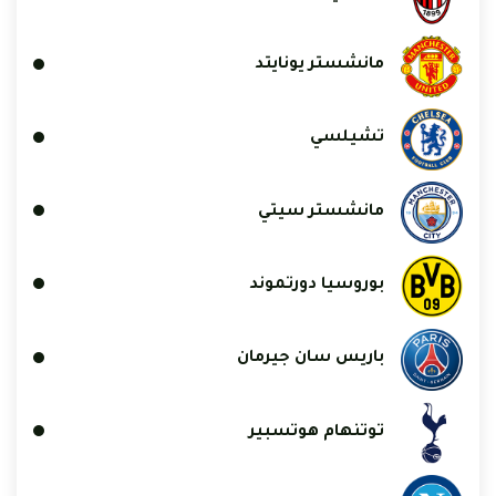
مانشستر يونايتد
تشيلسي
مانشستر سيتي
بوروسيا دورتموند
باريس سان جيرمان
توتنهام هوتسبير