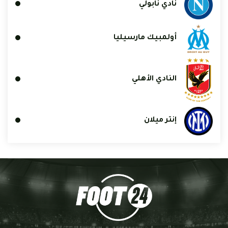
نادي نابولي
أولمبيك مارسيليا
النادي الأهلي
إنتر ميلان