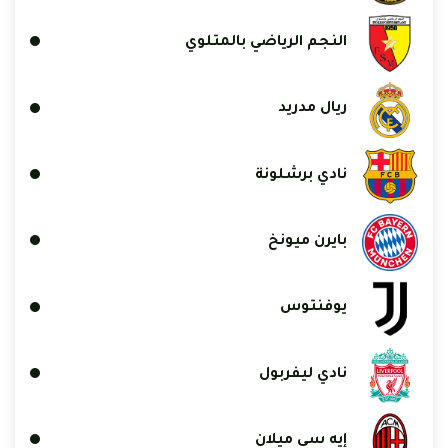
النجم الرياضي بالمتلوي
ريال مدريد
نادي برشلونة
بايرن ميونخ
يوفنتوس
نادي ليفربول
إيه سي ميلان