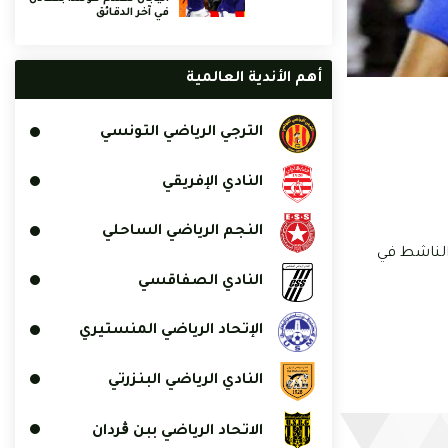
في آخر الدقائق
أهم الأندية العالمية
الترجي الرياضي التونسي
النادي الإفريقي
النجم الرياضي الساحلي
 فرج البالغ من العمر 22 عاما تكون في لافالات و مارسيليا و اوكسار قبل ان ينتقل في جويلية 2022 في نطاق الاعارة الى Le Puy الناشط في
النادي الصفاقسي
الإتحاد الرياضي المنستيري
النادي الرياضي البنزرتي
الاتحاد الرياضي ببن ڨردان