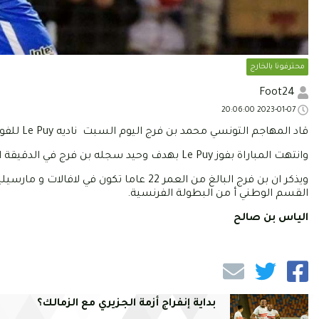
محترفونا بالخارج
Foot24
2023-01-07 20:06:00
قاد المهاجم التونسي محمد بن فرج اليوم السبت ناديه Le Puy للفوز على نيس و اقصائه من الدور الثالث لكأس فرنسا.
وانتهت المباراة بفوز Le Puy بهدف وحيد سجله بن فرج في الدقيقة الثالثة من الشوط الاول.
القسم الوطني أ من البطولة الفرنسية.
الياس بن صالح
بداية إنفراج أزمة الجزيري مع الزمالك؟