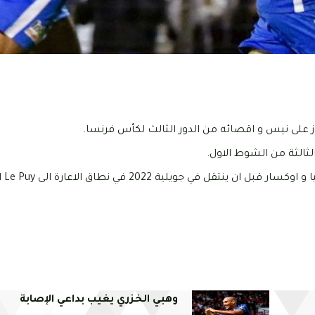
ويذكر ان بن
وهبي الخزري يغيب بداعي الإصابة