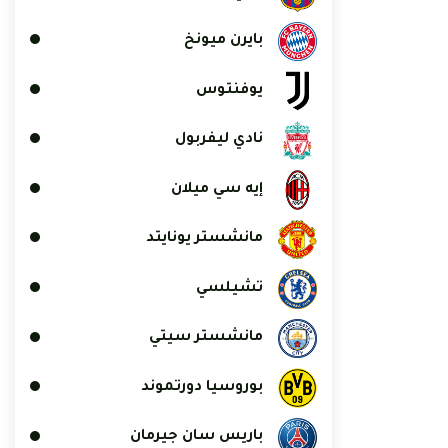
بايرن ميونخ
يوفنتوس
نادي ليفربول
إيه سي ميلان
مانشستر يونايتد
تشيلسي
مانشستر سيتي
بوروسيا دورتموند
باريس سان جيرمان