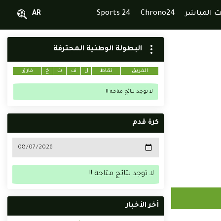
ث المباشر
Chrono24
Sports 24
AR
البطولة الوطنية المحترفة
الفريق
نقاط
ل
ف
ت
خ
فارق
لا توجد نتائج متاحة !!
كرة قدم
لا توجد نتائج متاحة !!
أخر الأخبار