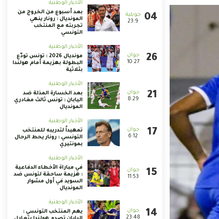
الأخبار الوطنية
بعد أسبوع من الخروج من
المونديال : رونار ينهي
23:9
تجربته مع المنتخب
التونسي
الأخبار الوطنية
مونديال 2026 : تونس تودّع
10:27
البطولة بهزيمة أمام هولندا
بثلاثية
الأخبار الوطنية
بعد الخسارة المذلة ضد
8:29
اليابان : تونس ثالث مغادري
المونديال
الأخبار الوطنية
تمهيداً لتدريبه للمنتخب
6:12
التونسي : رونار يحط الرحال
بمونتيري
الأخبار الوطنية
في مباراة الأخطاء الدفاعية
: هزيمة ساحقة لتونس ضد
11:53
السويد في أول مشوار
المونديال
الأخبار الوطنية
يهم المنتخب التونسي :
23:48
اليابان تصدم هولندا بتعادل