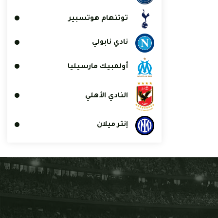
توتنهام هوتسبير
نادي نابولي
أولمبيك مارسيليا
النادي الأهلي
إنتر ميلان