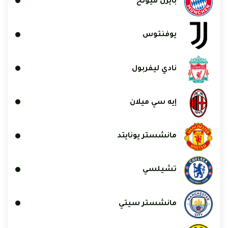
بايرن ميونخ
يوفنتوس
نادي ليفربول
إيه سي ميلان
مانشستر يونايتد
تشيلسي
مانشستر سيتي