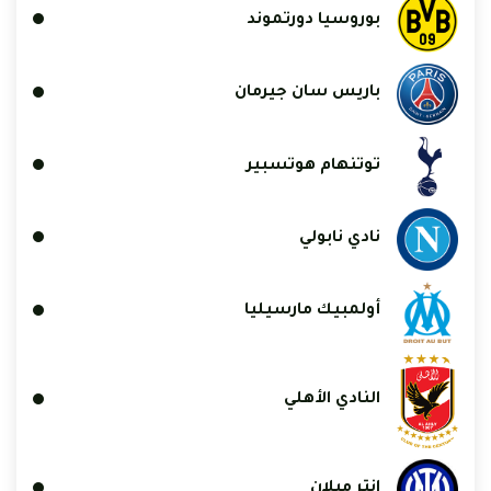
بوروسيا دورتموند
باريس سان جيرمان
توتنهام هوتسبير
نادي نابولي
أولمبيك مارسيليا
النادي الأهلي
إنتر ميلان