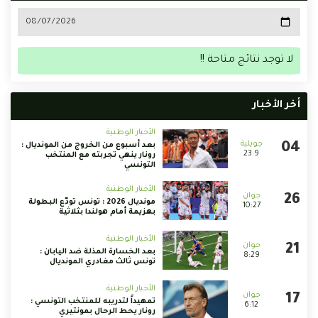
لا توجد نتائج متاحة !!
أخر الأخبار
الأخبار الوطنية
بعد أسبوع من الخروج من المونديال :
23:9
رونار ينهي تجربته مع المنتخب
التونسي
الأخبار الوطنية
مونديال 2026 : تونس تودّع البطولة
10:27
بهزيمة أمام هولندا بثلاثية
الأخبار الوطنية
بعد الخسارة المذلة ضد اليابان :
8:29
تونس ثالث مغادري المونديال
الأخبار الوطنية
تمهيداً لتدريبه للمنتخب التونسي :
6:12
رونار يحط الرحال بمونتيري