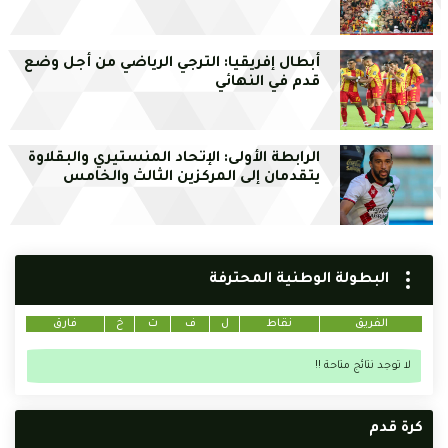
أبطال إفريقيا: الترجي الرياضي من أجل وضع
قدم في النهائي
الرابطة الأولى: الإتحاد المنستيري والبقلاوة
يتقدمان إلى المركزين الثالث والخامس
البطولة الوطنية المحترفة
الفريق
نقاط
ل
ف
ت
خ
فارق
لا توجد نتائج متاحة !!
كرة قدم