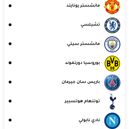
مانشستر يونايتد
تشيلسي
مانشستر سيتي
بوروسيا دورتموند
باريس سان جيرمان
توتنهام هوتسبير
نادي نابولي