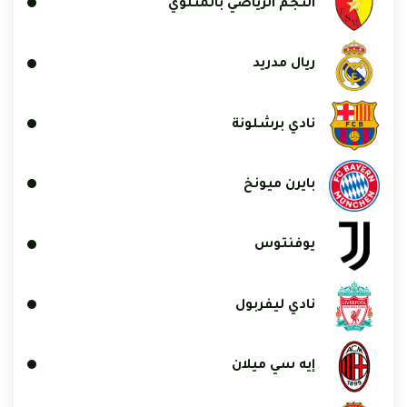
النجم الرياضي بالمتلوي
ريال مدريد
نادي برشلونة
بايرن ميونخ
يوفنتوس
نادي ليفربول
إيه سي ميلان