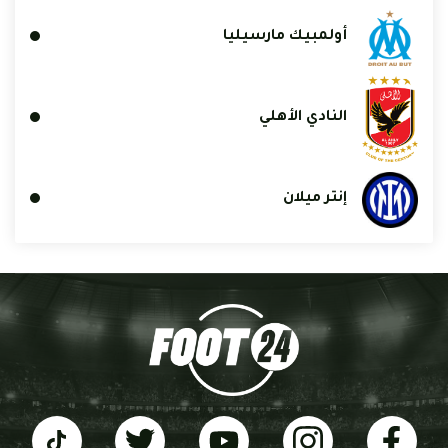
أولمبيك مارسيليا
النادي الأهلي
إنتر ميلان