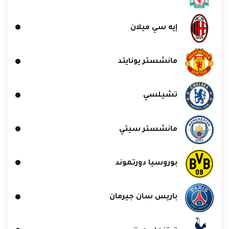
إيه سي ميلان
مانشستر يونايتد
تشيلسي
مانشستر سيتي
بوروسيا دورتموند
باريس سان جيرمان