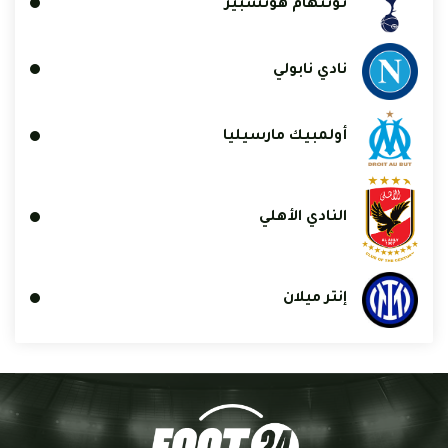
توتنهام هوتسبير
نادي نابولي
أولمبيك مارسيليا
النادي الأهلي
إنتر ميلان