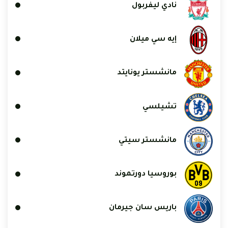
نادي ليفربول
إيه سي ميلان
مانشستر يونايتد
تشيلسي
مانشستر سيتي
بوروسيا دورتموند
باريس سان جيرمان