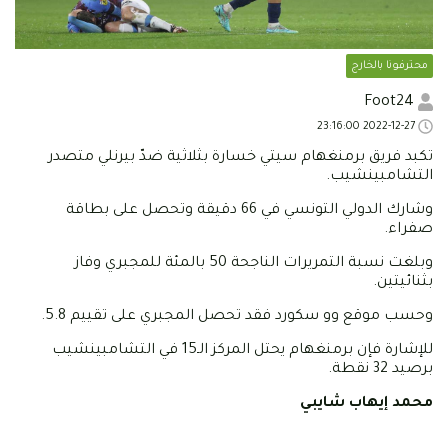
محترفونا بالخارج
Foot24
2022-12-27 23:16:00
تكبد فريق برمنغهام سيتي خسارة بثلاثية ضدّ بيرنلي متصدر
التشامبينشيب.
وشارك الدولي التونسي في 66 دقيقة وتحصل على بطاقة
صفراء.
وبلغت نسبة التمريرات الناجحة 50 بالمئة للمجبري وفاز
بثنائيتين.
وحسب موقع وو سكورد فقد تحصل المجبري على تقييم 5.8.
للإشارة فإن برمنغهام يحتل المركز الـ15 في التشامبينشيب
برصيد 32 نقطة.
محمد إيهاب شايبي