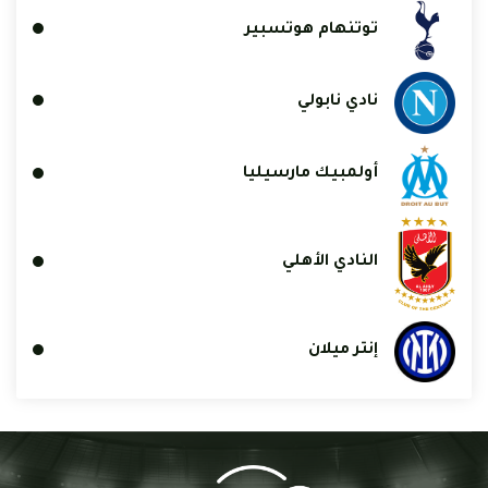
توتنهام هوتسبير
نادي نابولي
أولمبيك مارسيليا
النادي الأهلي
إنتر ميلان